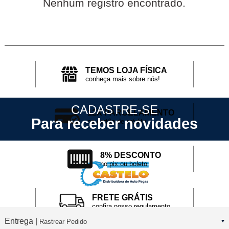
Nenhum registro encontrado.
TEMOS LOJA FÍSICA
conheça mais sobre nós!
CADASTRE-SE
12X PARCELAMENTO
Para receber novidades
no cartão de crédito
8% DESCONTO
no pix ou boleto
FRETE GRÁTIS
confira nosso regulamento
Entrega |
Rastrear Pedido