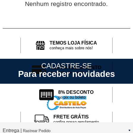
Nenhum registro encontrado.
TEMOS LOJA FÍSICA
conheça mais sobre nós!
CADASTRE-SE
12X PARCELAMENTO
Para receber novidades
no cartão de crédito
8% DESCONTO
no pix ou boleto
FRETE GRÁTIS
confira nosso regulamento
Entrega |
Rastrear Pedido