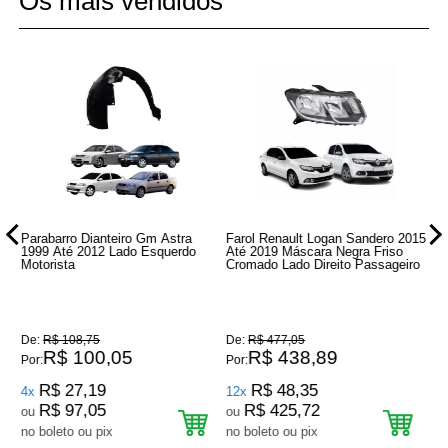
Os mais vendidos
6
Parabarro Dianteiro Gm Astra
Farol Renault Logan Sandero 2015
Re
1999 Até 2012 Lado Esquerdo
Até 2019 Máscara Negra Friso
20
Motorista
Cromado Lado Direito Passageiro
De:
R$ 108,75
De:
R$ 477,05
De
R$ 100,05
R$ 438,89
Por:
Por:
Por
R$ 27,19
R$ 48,35
4x
12x
7
R$ 97,05
R$ 425,72
ou
ou
o
no boleto ou pix
no boleto ou pix
no