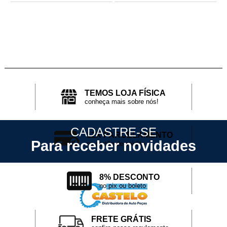
TEMOS LOJA FÍSICA
conheça mais sobre nós!
CADASTRE-SE
12X PARCELAMENTO
Para receber novidades
no cartão de crédito
8% DESCONTO
no pix ou boleto
FRETE GRÁTIS