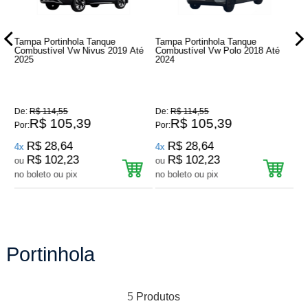
Tampa Portinhola Tanque
Tampa Portinhola Tanque
Ta
é
Combustível Vw Nivus 2019 Até
Combustível Vw Polo 2018 Até
Co
2025
2024
20
De:
R$ 114,55
De:
R$ 114,55
De
R$ 105,39
R$ 105,39
Por:
Por:
Por
R$ 28,64
R$ 28,64
4x
4x
4
R$ 102,23
R$ 102,23
ou
ou
o
no boleto ou pix
no boleto ou pix
no
Portinhola
5