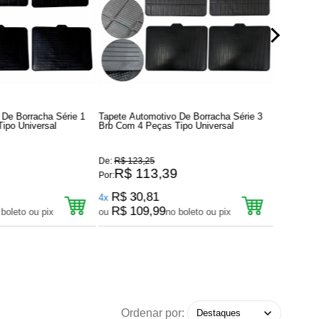
 De Borracha Série 1
Tapete Automotivo De Borracha Série 3
Tapete Au
ipo Universal
Brb Com 4 Peças Tipo Universal
Brb Com 4
De:
R$ 123,25
De:
R$ 123
9
R$ 113,39
R$ 
Por:
Por:
R$ 30,81
R$ 30
4x
4x
R$ 109,99
R$ 10
 boleto ou pix
ou
no boleto ou pix
ou
Ordenar por: