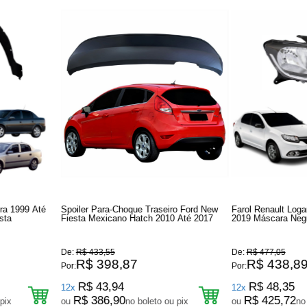
ra 1999 Até
Spoiler Para-Choque Traseiro Ford New
Farol Renault Log
sta
Fiesta Mexicano Hatch 2010 Até 2017
2019 Máscara Neg
Direito Passageiro
De:
R$ 433,55
De:
R$ 477,05
R$ 398,87
R$ 438,8
Por:
Por:
R$ 43,94
R$ 48,35
12x
12x
R$ 386,90
R$ 425,72
pix
ou
no boleto ou pix
ou
no