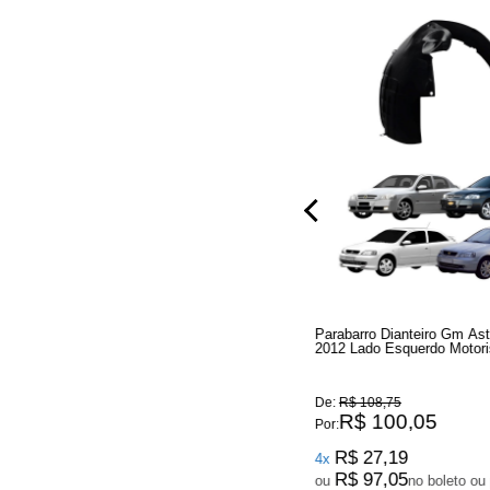
e 2008
Lanterna Luz Placa Fiat Palio 2008 Até
Parabarro Dianteiro Gm Ast
za
2012 Uno 2011 Até 2017 Sem Soquete
2012 Lado Esquerdo Motori
De:
R$ 23,20
De:
R$ 108,75
R$ 21,34
R$ 100,05
Por:
Por:
R$ 27,19
4x
R$ 97,05
ou
no boleto ou 
R$ 20,70
ou
no boleto ou pix