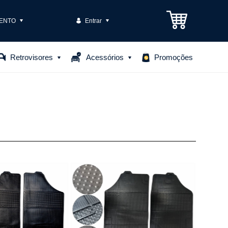
ENTO
Entrar
3301-1575
Retrovisores
Acessórios
Promoções
85306
o@casteloautopecas.com.br
Central de Ajuda