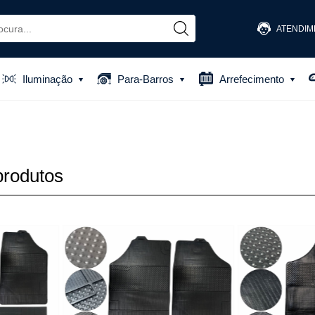
ATENDIM
(48) 
Iluminação
Para-Barros
Arrefecimento
(48) 881
atendiment
produtos