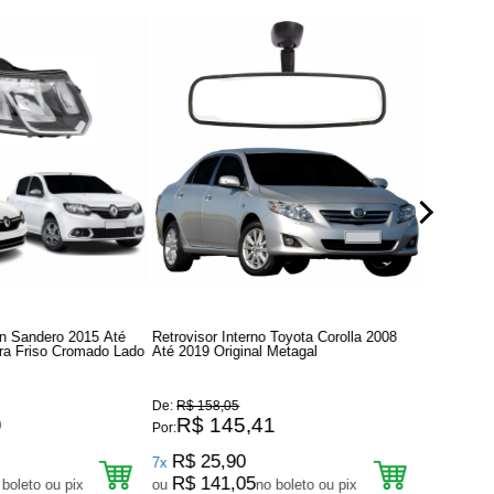
an Sandero 2015 Até
Retrovisor Interno Toyota Corolla 2008
Par De Far
ra Friso Cromado Lado
Até 2019 Original Metagal
2007 Orig
Cinza
De:
R$ 158,05
De:
R$ 1.2
9
R$ 145,41
R$ 1
Por:
Por:
R$ 25,90
R$ 1
7x
12x
R$ 141,05
R$ 1.
 boleto ou pix
ou
no boleto ou pix
ou