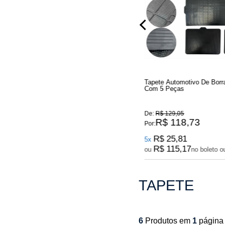
ie 2
Tapete Automotivo De Borracha Universal
Tapete Automotivo De Borr
Com 2 Peças
Com 5 Peças
De:
R$ 94,25
De:
R$ 129,05
R$ 86,71
R$ 118,73
Por:
Por:
R$ 31,42
R$ 25,81
3x
5x
R$ 84,11
R$ 115,17
ou
no boleto ou pix
ou
no boleto o
TAPETE
6
Produtos em
1
página