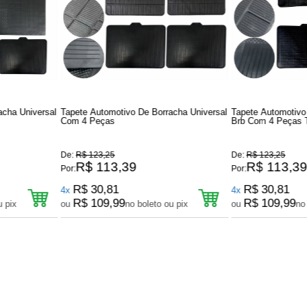
acha Universal
Tapete Automotivo De Borracha Universal
Tapete Automotivo
Com 4 Peças
Brb Com 4 Peças T
De:
R$ 123,25
De:
R$ 123,25
R$ 113,39
R$ 113,3
Por:
Por:
R$ 30,81
R$ 30,81
4x
4x
R$ 109,99
R$ 109,99
u pix
ou
no boleto ou pix
ou
no