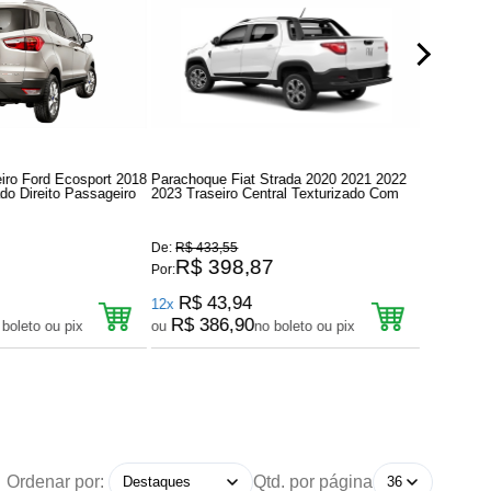
iro Ford Ecosport 2018
Parachoque Fiat Strada 2020 2021 2022
Parachoqu
do Direito Passageiro
2023 Traseiro Central Texturizado Com
2012 Trase
Sensor
De:
R$ 433,55
De:
R$ 201
1
R$ 398,87
R$ 
Por:
Por:
R$ 43,94
R$ 26
12x
9x
R$ 386,90
R$ 17
 boleto ou pix
ou
no boleto ou pix
ou
Ordenar por:
Qtd. por página