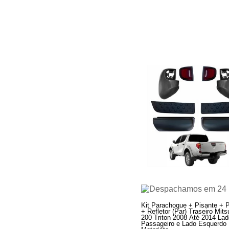
Kit Parachoque + Pisante + P
+ Refletor (Par) Traseiro Mits
200 Triton 2008 Até 2014 Lado
Passageiro e Lado Esquerdo