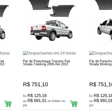
iat
Par de Parachoque Traseiro Fiat
Par de Parachoq
013
Strada Trekking 2009 Até 2013
Strada Working
R$ 751,10
R$ 751,1
R$ 125,18
R$ 125,1
6x
6x
R$ 691,01
R$ 691,0
ou
no boleto ou
ou
pix
pix