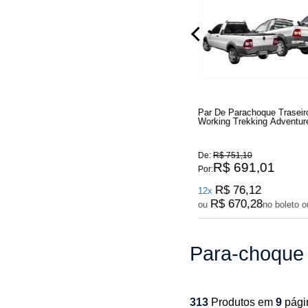
2007
Para-Choque Traseiro Fiat Punto 2007
Par De Parachoque Traseiro
Até 2012
Working Trekking Adventur
2013
De:
R$ 868,55
De:
R$ 751,10
R$ 799,07
R$ 691,01
Por:
Por:
R$ 88,02
R$ 76,12
12x
12x
R$ 775,10
R$ 670,28
ou
no boleto ou pix
ou
no boleto o
Para-choque 
313
Produtos em
9
pági