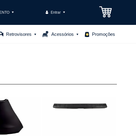
ENTO
Entrar
3301-1575
Retrovisores
Acessórios
Promoções
85306
o@casteloautopecas.com.br
Central de Ajuda