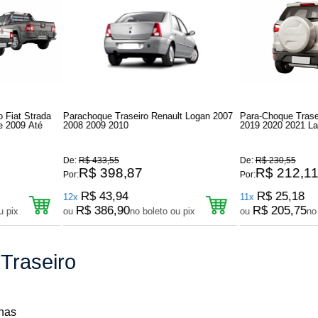
 Fiat Strada
Parachoque Traseiro Renault Logan 2007
Para-Choque Trase
e 2009 Até
2008 2009 2010
2019 2020 2021 La
De:
R$ 433,55
De:
R$ 230,55
R$ 398,87
R$ 212,1
Por:
Por:
R$ 43,94
R$ 25,18
12x
11x
R$ 386,90
R$ 205,75
u pix
ou
no boleto ou pix
ou
no
Traseiro
nas