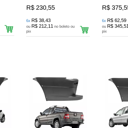
R$ 230,55
R$ 375,5
R$ 38,43
R$ 62,59
6x
6x
R$ 212,11
R$ 345,5
ou
no boleto ou
ou
pix
pix