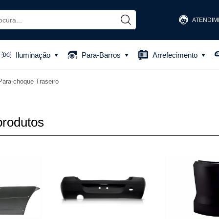
ATENDIM
(48) 
Iluminação
Para-Barros
Arrefecimento
(48) 881
Para-choque Traseiro
atendiment
produtos