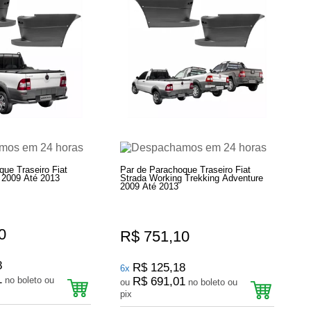
ue Traseiro Fiat
Par de Parachoque Traseiro Fiat
 2009 Até 2013
Strada Working Trekking Adventure
2009 Até 2013
0
R$ 751,10
8
R$ 125,18
6x
1
no boleto ou
R$ 691,01
ou
no boleto ou
pix