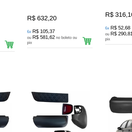
R$ 316,1
R$ 632,20
R$ 52,68
6x
R$ 105,37
6x
R$ 290,8
ou
R$ 581,62
ou
no boleto ou
pix
pix