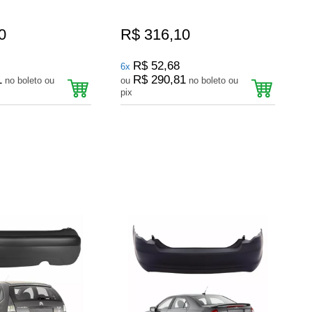
0
R$ 316,10
R$ 52,68
6x
1
R$ 290,81
no boleto ou
ou
no boleto ou
pix