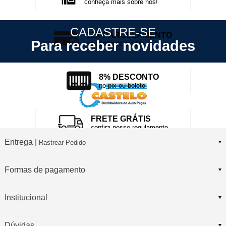
conheça mais sobre nós!
CADASTRE-SE
12X PARCELAMENTO
Para receber novidades
no cartão de crédito
8% DESCONTO
no pix ou boleto
FRETE GRÁTIS
confira nosso regulamento
Entrega |
Rastrear Pedido
Formas de pagamento
Institucional
Dúvidas