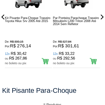
Kit Pisante Para-Choque Traseiro
Par Ponteira Parachoque Traseiro
Ki
Toyota Hilux Srv 2005 Até 2015
Mitsubishi L200 Triton 2008 Até
Fo
2014 Sem Refletor
De:
R$ 300,15
De:
R$ 327,84
De
R$ 276,14
R$ 301,61
Por:
Por:
Por
R$ 30,42
R$ 33,22
12x
12x
12
R$ 267,86
R$ 292,56
ou
ou
o
no boleto ou pix
no boleto ou pix
no
Kit Pisante Para-Choque
8