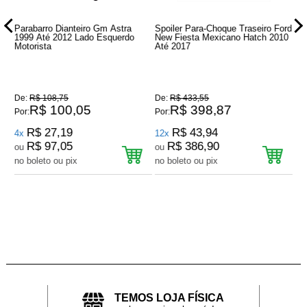
ro
Parabarro Dianteiro Gm Astra
Spoiler Para-Choque Traseiro Ford
Fa
1999 Até 2012 Lado Esquerdo
New Fiesta Mexicano Hatch 2010
At
Motorista
Até 2017
Cr
De:
R$ 108,75
De:
R$ 433,55
De
R$ 100,05
R$ 398,87
Por:
Por:
Por
R$ 27,19
R$ 43,94
4x
12x
12
R$ 97,05
R$ 386,90
ou
ou
o
no boleto ou pix
no boleto ou pix
no
TEMOS LOJA FÍSICA