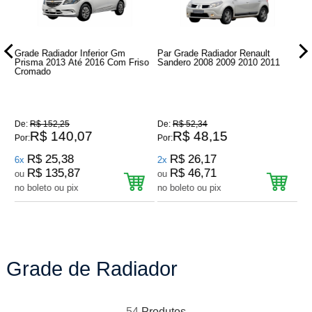
06
Grade Radiador Inferior Gm
Par Grade Radiador Renault
Gr
Prisma 2013 Até 2016 Com Friso
Sandero 2008 2009 2010 2011
At
Cromado
De:
R$ 152,25
De:
R$ 52,34
De
R$ 140,07
R$ 48,15
Por:
Por:
Por
R$ 25,38
R$ 26,17
6x
2x
10
R$ 135,87
R$ 46,71
ou
ou
o
no boleto ou pix
no boleto ou pix
no
Grade de Radiador
54