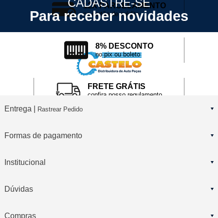
CADASTRE-SE
12X PARCELAMENTO
Para receber novidades
no cartão de crédito
8% DESCONTO
no pix ou boleto
FRETE GRÁTIS
confira nosso regulamento
Entrega |
Rastrear Pedido
Formas de pagamento
Institucional
Dúvidas
Compras