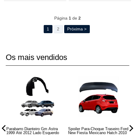
54
Produtos
Página
1
de
2
1
2
Próxima >
Os mais vendidos
Parabarro Dianteiro Gm Astra
Spoiler Para-Choque Traseiro Ford
Fa
017
1999 Até 2012 Lado Esquerdo
New Fiesta Mexicano Hatch 2010
At