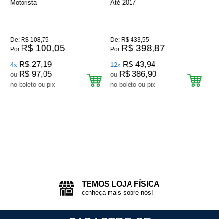
Motorista
Até 2017
Cr
De:
R$ 108,75
De:
R$ 433,55
De
R$ 100,05
R$ 398,87
Por:
Por:
Por
R$ 27,19
R$ 43,94
4x
12x
12
R$ 97,05
R$ 386,90
ou
ou
o
no boleto ou pix
no boleto ou pix
no
TEMOS LOJA FÍSICA
conheça mais sobre nós!