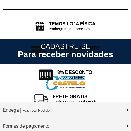
TEMOS LOJA FÍSICA
conheça mais sobre nós!
CADASTRE-SE
12X PARCELAMENTO
Para receber novidades
no cartão de crédito
8% DESCONTO
no pix ou boleto
FRETE GRÁTIS
confira nosso regulamento
Entrega |
Rastrear Pedido
Formas de pagamento