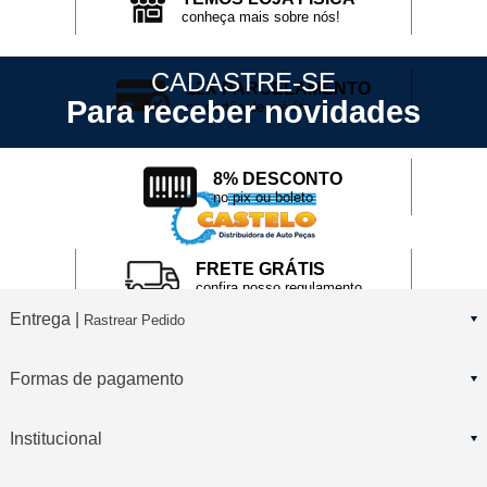
conheça mais sobre nós!
CADASTRE-SE
12X PARCELAMENTO
Para receber novidades
no cartão de crédito
8% DESCONTO
no pix ou boleto
FRETE GRÁTIS
confira nosso regulamento
Entrega |
Rastrear Pedido
Formas de pagamento
Institucional