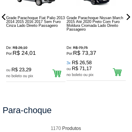
Grade Parachoque Fiat Palio 2013
Grade Parachoque Nissan March
Gr
022
2014 2015 2016 2017 Sem Furo
2015 Até 2020 Preto Com Furo
Sa
o
Cinza Lado Direito Passageiro
Moldura Cromada Lado Direito
La
em
Passageiro
De:
R$ 26,10
De:
R$ 79,75
De
R$ 24,01
R$ 73,37
Por:
Por:
Por
R$ 26,58
3x
2
R$ 71,17
ou
o
R$ 23,29
ou
no boleto ou pix
no
no boleto ou pix
Para-choque
1170