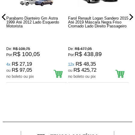
6
Parabarro Dianteiro Gm Astra
Farol Renault Logan Sandero 2015
Re
1999 Até 2012 Lado Esquerdo
Até 2019 Máscara Negra Friso
20
Motorista
Cromado Lado Direito Passageiro
De:
R$ 108,75
De:
R$ 477,05
De
R$ 100,05
R$ 438,89
Por:
Por:
Por
R$ 27,19
R$ 48,35
4x
12x
7
R$ 97,05
R$ 425,72
ou
ou
o
no boleto ou pix
no boleto ou pix
no