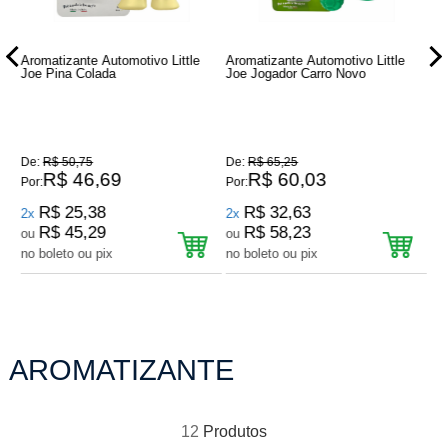
Aromatizante Automotivo Little
Aromatizante Automotivo Little
Ar
Joe Pina Colada
Joe Jogador Carro Novo
Jo
De:
R$ 50,75
De:
R$ 65,25
De
R$ 46,69
R$ 60,03
Por:
Por:
Por
R$ 25,38
R$ 32,63
2x
2x
2
R$ 45,29
R$ 58,23
ou
ou
o
no boleto ou pix
no boleto ou pix
no
AROMATIZANTE
12