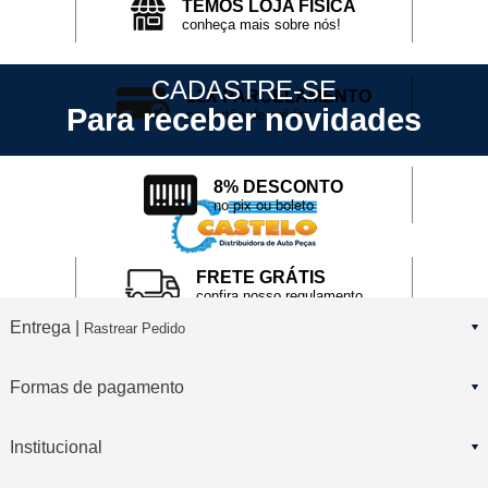
TEMOS LOJA FÍSICA
conheça mais sobre nós!
CADASTRE-SE
12X PARCELAMENTO
Para receber novidades
no cartão de crédito
8% DESCONTO
no pix ou boleto
FRETE GRÁTIS
confira nosso regulamento
Entrega |
Rastrear Pedido
Formas de pagamento
Institucional