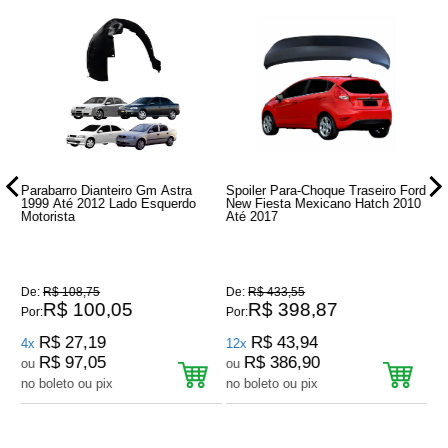
Parabarro Dianteiro Gm Astra
Spoiler Para-Choque Traseiro Ford
Fa
iro
1999 Até 2012 Lado Esquerdo
New Fiesta Mexicano Hatch 2010
At
l
Motorista
Até 2017
Cr
De:
R$ 108,75
De:
R$ 433,55
De
R$ 100,05
R$ 398,87
Por:
Por:
Por
R$ 27,19
R$ 43,94
4x
12x
12
R$ 97,05
R$ 386,90
ou
ou
o
no boleto ou pix
no boleto ou pix
no