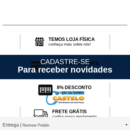
TEMOS LOJA FÍSICA
conheça mais sobre nós!
CADASTRE-SE
12X PARCELAMENTO
Para receber novidades
no cartão de crédito
8% DESCONTO
no pix ou boleto
FRETE GRÁTIS
confira nosso regulamento
Entrega |
Rastrear Pedido