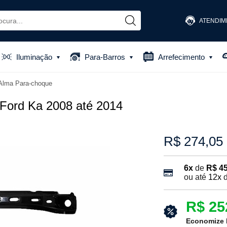
ATENDIM
(48) 
Iluminação
Para-Barros
Arrefecimento
(48) 881
Alma Para-choque
atendiment
 Ford Ka 2008 até 2014
R$ 274,05
6x
de
R$ 45
ou até
12x
R$ 25
Economize 