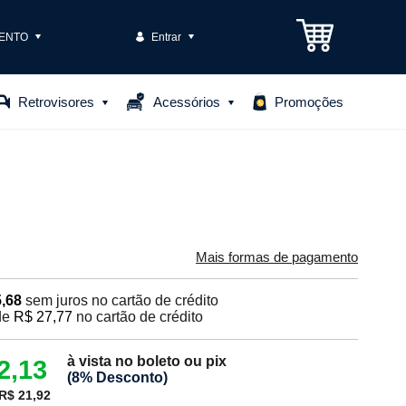
ENTO
Entrar
3301-1575
Retrovisores
Acessórios
Promoções
85306
o@casteloautopecas.com.br
Central de Ajuda
Mais formas de pagamento
,68
sem juros no cartão de crédito
de
R$ 27,77
no cartão de crédito
à vista no boleto ou pix
2,13
(8% Desconto)
R$ 21,92