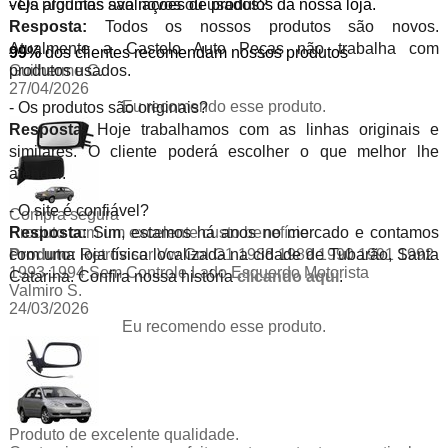
veja algumas avaliações de produtos da nossa loja.
- Os produtos são novos ou usados?
Resposta:
Todos os nossos produtos são novos.
Atualmente a Castelo Auto Peças não trabalha com
99%
dos clientes recomendam nossos produtos
Guilherme C.
produtos usados.
27/04/2026
Eu recomendo esse produto.
- Os produtos são originais?
Resposta:
Hoje trabalhamos com as linhas originais e
similares. O cliente poderá escolher o que melhor lhe
atender.
- O site é confiável?
Compra segura
Produto com um excelente custo benefício
Resposta:
Sim, estamos há anos no mercado e contamos
Produto:
Retrovisor Vw Gol G1 1988 1989 1990 1991 1992
com uma loja física localizada na cidade de Tubarão, Santa
1993 1994 Sem Controle Lado Esquerdo Motorista
Catarina. Confira nossa história
clicando aqui
.
Valmiro S.
24/03/2026
Eu recomendo esse produto.
Produto de excelente qualidade.