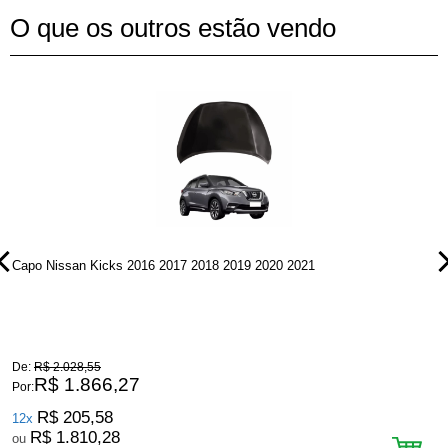
O que os outros estão vendo
Capo Nissan Kicks 2016 2017 2018 2019 2020 2021
P
De:
R$ 2.028,55
D
R$ 1.866,27
Por:
P
R$ 205,58
12x
R$ 1.810,28
ou