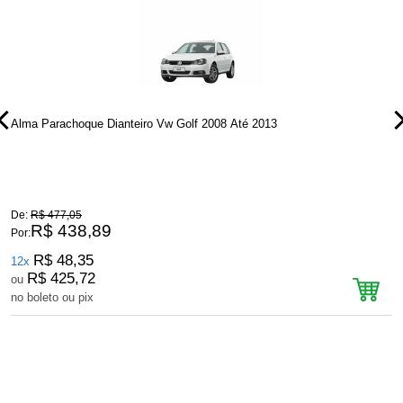
Alma Parachoque Dianteiro Vw Golf 2008 Até 2013
A
De:
R$ 477,05
D
R$ 438,89
Por:
P
R$ 48,35
12x
R$ 425,72
ou
no boleto ou pix
n