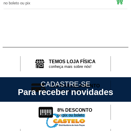
no boleto ou pix
n
TEMOS LOJA FÍSICA
conheça mais sobre nós!
CADASTRE-SE
12X PARCELAMENTO
Para receber novidades
no cartão de crédito
8% DESCONTO
no pix ou boleto