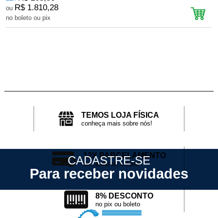
R$ 1.810,28
ou
no boleto ou pix
n
TEMOS LOJA FÍSICA
conheça mais sobre nós!
12X PARCELAMENTO
CADASTRE-SE
no cartão de crédito
Para receber novidades
8% DESCONTO
no pix ou boleto