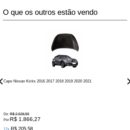
O que os outros estão vendo
Capo Nissan Kicks 2016 2017 2018 2019 2020 2021
P
De:
R$ 2.028,55
D
R$ 1.866,27
Por:
P
R$ 205,58
12x