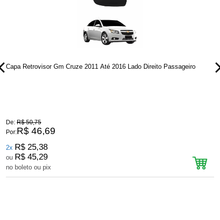
Capa Retrovisor Gm Cruze 2011 Até 2016 Lado Direito Passageiro
C
P
De:
R$ 50,75
D
R$ 46,69
Por:
P
R$ 25,38
2x
R$ 45,29
ou
no boleto ou pix
n