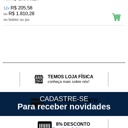
R$ 205,58
12x
R$ 1.810,28
ou
no boleto ou pix
n
TEMOS LOJA FÍSICA
conheça mais sobre nós!
CADASTRE-SE
12X PARCELAMENTO
Para receber novidades
no cartão de crédito
8% DESCONTO