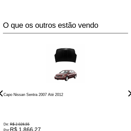
O que os outros estão vendo
Capo Nissan Sentra 2007 Até 2012
C
De:
R$ 2.028,55
D
R$ 1.866,27
Por:
P