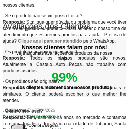
nossos clientes.
- Se o produto não servir, posso trocar?
Resposta:
Sim, qualquer dúvida ou problema que você tiver
Avaliações dos Clientes
com o seu pedido ou produto. Basta acionar o nosso time de
atendimento que estaremos prontos para ajudar. Precisa de
ajuda?
Clique aqui para ser atendido
pelo WhatsApp.
Nossos clientes falam por nós!
- Os produtos são novos ou usados?
veja algumas avaliações de produtos da nossa
Resposta:
Todos os nossos produtos são novos.
loja.
Atualmente a Castelo Auto Peças não trabalha com
produtos usados.
99%
- Os produtos são originais?
dos clientes recomendam nossos produtos
Resposta:
Hoje trabalhamos com as linhas originais e
similares. O cliente poderá escolher o que melhor lhe
atender.
Guilherme C.
27/04/2026
- O site é confiável?
Eu recomendo esse produto.
Resposta:
Sim, estamos há anos no mercado e contamos
com uma loja física localizada na cidade de Tubarão, Santa
Compra segura