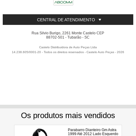
CENTRAL DE ATENDIMENTO
Rua Silvio Burigo, 2261 Monte Castelo CEP
88702-501 - Tubarão - SC
Castelo Distribuidora de Auto Peças Ltda
14.238.605/0001-20 - Todos os direitos reservados
-
Castelo Auto Peças
-
2026
Utilizamos seus dados para analisar e personalizar nossa
loja virtual durante a sua navegação e em serviços de
terceiros parceiros. Ao navegar pela loja virtual, você nos
autoriza a coletar tais informações através do cookies e