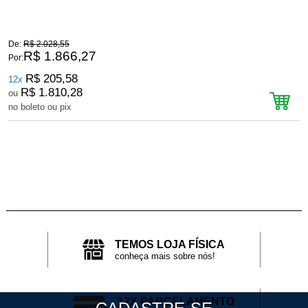
De:
R$ 2.028,55
D
R$ 1.866,27
Por:
P
R$ 205,58
12x
R$ 1.810,28
ou
no boleto ou pix
n
TEMOS LOJA FÍSICA
conheça mais sobre nós!
12X PARCELAMENTO