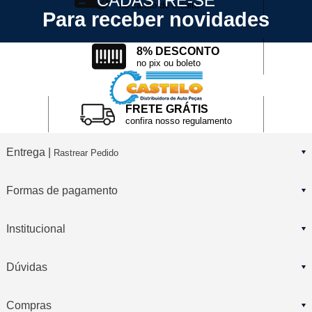
CADASTRE-SE
no cartão de crédito
Para receber novidades
8% DESCONTO
no pix ou boleto
FRETE GRÁTIS
confira nosso regulamento
Entrega |
Rastrear Pedido
Formas de pagamento
Institucional
Dúvidas
Compras