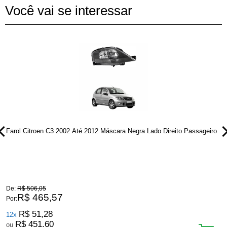
Você vai se interessar
Farol Citroen C3 2002 Até 2012 Máscara Negra Lado Direito Passageiro
F
P
De:
R$ 506,05
D
R$ 465,57
Por:
P
R$ 51,28
12x
R$ 451,60
ou