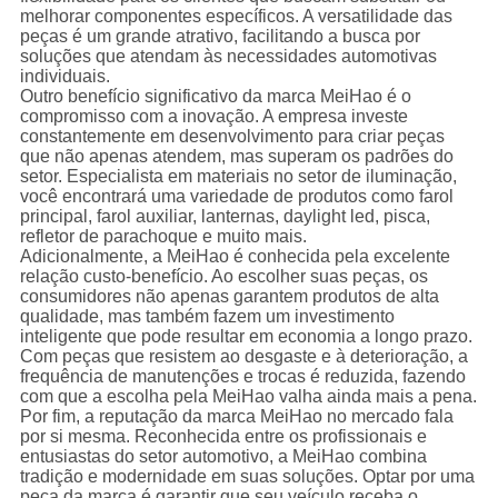
melhorar componentes específicos. A versatilidade das
peças é um grande atrativo, facilitando a busca por
soluções que atendam às necessidades automotivas
individuais.
Outro benefício significativo da marca MeiHao é o
compromisso com a inovação. A empresa investe
constantemente em desenvolvimento para criar peças
que não apenas atendem, mas superam os padrões do
setor. Especialista em materiais no setor de iluminação,
você encontrará uma variedade de produtos como farol
principal, farol auxiliar, lanternas, daylight led, pisca,
refletor de parachoque e muito mais.
Adicionalmente, a MeiHao é conhecida pela excelente
relação custo-benefício. Ao escolher suas peças, os
consumidores não apenas garantem produtos de alta
qualidade, mas também fazem um investimento
inteligente que pode resultar em economia a longo prazo.
Com peças que resistem ao desgaste e à deterioração, a
frequência de manutenções e trocas é reduzida, fazendo
com que a escolha pela MeiHao valha ainda mais a pena.
Por fim, a reputação da marca MeiHao no mercado fala
por si mesma. Reconhecida entre os profissionais e
entusiastas do setor automotivo, a MeiHao combina
tradição e modernidade em suas soluções. Optar por uma
peça da marca é garantir que seu veículo receba o