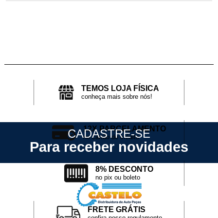
TEMOS LOJA FÍSICA
conheça mais sobre nós!
12X PARCELAMENTO
CADASTRE-SE
no cartão de crédito
Para receber novidades
8% DESCONTO
no pix ou boleto
FRETE GRÁTIS
confira nosso regulamento