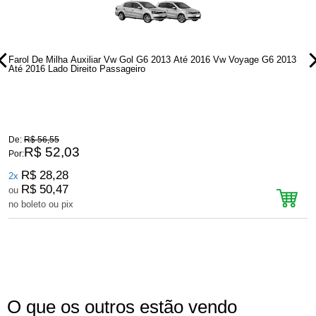
Farol De Milha Auxiliar Vw Gol G6 2013 Até 2016 Vw Voyage G6 2013
F
Até 2016 Lado Direito Passageiro
C
De:
R$ 56,55
D
R$ 52,03
Por:
P
R$ 28,28
2x
R$ 50,47
ou
no boleto ou pix
n
O que os outros estão vendo