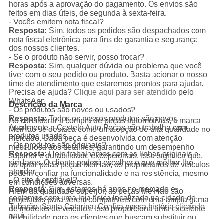
horas após a aprovação do pagamento. Os envios são
feitos em dias úteis, de segunda à sexta-feira.
- Vocês emitem nota fiscal?
Resposta:
Sim, todos os pedidos são despachados com
nota fiscal eletrônica para fins de garantia e segurança
dos nossos clientes.
- Se o produto não servir, posso trocar?
Resposta:
Sim, qualquer dúvida ou problema que você
tiver com o seu pedido ou produto. Basta acionar o nosso
time de atendimento que estaremos prontos para ajudar.
Precisa de ajuda?
Clique aqui para ser atendido
pelo
WhatsApp.
Descrição da Marca
- Os produtos são novos ou usados?
Resposta:
Todos os nossos produtos são novos.
Ao considerar a compra de peças automotivas, a marca
Atualmente a Castelo Auto Peças não trabalha com
MeiHao se destaca como uma opção de alta qualidade no
produtos usados.
mercado. Cada peça é desenvolvida com atenção
- Os produtos são originais?
meticulosa aos detalhes, garantindo um desempenho
Resposta:
Hoje trabalhamos com as linhas originais e
superior e durabilidade excepcionais. Isso significa que,
similares. O cliente poderá escolher o que melhor lhe
ao optar pelas peças MeiHao, os proprietários de veículos
atender.
podem confiar na funcionalidade e na resistência, mesmo
- O site é confiável?
em condições adversas.
Resposta:
Sim, estamos há anos no mercado e
Além da qualidade superior, as peças MeiHao são
contamos com uma loja física localizada na cidade de
projetadas para serem compatíveis com uma ampla gama
Tubarão, Santa Catarina. Confira nossa história
clicando
de modelos de veículos. Isso proporciona uma excelente
aqui
.
flexibilidade para os clientes que buscam substituir ou