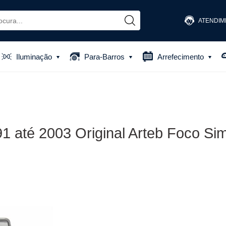
ATENDIM
(48) 
Iluminação
Para-Barros
Arrefecimento
(48) 881
atendiment
91 até 2003 Original Arteb Foco Si