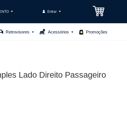
ENTO
Entrar
3301-1575
Retrovisores
Acessórios
Promoções
85306
o@casteloautopecas.com.br
mples Lado Direito Passageiro
Central de Ajuda