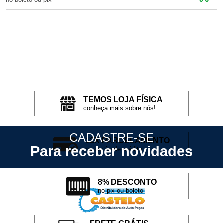
TEMOS LOJA FÍSICA
conheça mais sobre nós!
CADASTRE-SE
12X PARCELAMENTO
Para receber novidades
no cartão de crédito
8% DESCONTO
no pix ou boleto