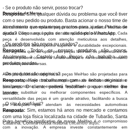
- Se o produto não servir, posso trocar?
Descrição da Marca
Resposta:
Sim, qualquer dúvida ou problema que você tiver
com o seu pedido ou produto. Basta acionar o nosso time de
atendimento que estaremos prontos para ajudar. Precisa de
Ao considerar a compra de peças automotivas, a marca MeiHao se
destaca como uma opção de alta qualidade no mercado. Cada
ajuda?
Clique aqui para ser atendido
pelo WhatsApp.
peça é desenvolvida com atenção meticulosa aos detalhes,
- Os produtos são novos ou usados?
garantindo um desempenho superior e durabilidade excepcionais.
Resposta:
Todos os nossos produtos são novos.
Isso significa que, ao optar pelas peças MeiHao, os proprietários de
Atualmente a Castelo Auto Peças não trabalha com
veículos podem confiar na funcionalidade e na resistência, mesmo
produtos usados.
em condições adversas.
- Os produtos são originais?
Além da qualidade superior, as peças MeiHao são projetadas para
serem compatíveis com uma ampla gama de modelos de veículos.
Resposta:
Hoje trabalhamos com as linhas originais e
Isso proporciona uma excelente flexibilidade para os clientes que
similares. O cliente poderá escolher o que melhor lhe
buscam substituir ou melhorar componentes específicos. A
atender.
versatilidade das peças é um grande atrativo, facilitando a busca
- O site é confiável?
por soluções que atendam às necessidades automotivas
Resposta:
Sim, estamos há anos no mercado e contamos
individuais.
com uma loja física localizada na cidade de Tubarão, Santa
Outro benefício significativo da marca MeiHao é o compromisso
Catarina. Confira nossa história
clicando aqui
.
com a inovação. A empresa investe constantemente em