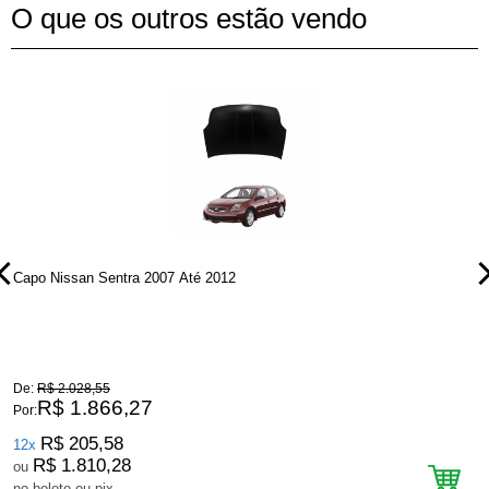
O que os outros estão vendo
Capo Nissan Sentra 2007 Até 2012
P
De:
R$ 2.028,55
D
R$ 1.866,27
Por:
P
R$ 205,58
12x
R$ 1.810,28
ou
no boleto ou pix
n