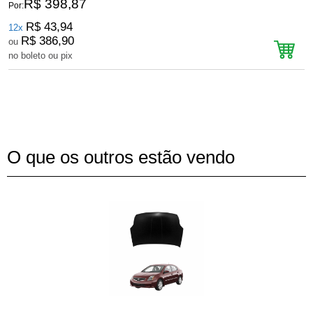
R$ 398,87
Por:
P
R$ 43,94
12x
R$ 386,90
ou
no boleto ou pix
n
O que os outros estão vendo