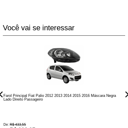
Você vai se interessar
Farol Principal Fiat Palio 2012 2013 2014 2015 2016 Máscara Negra
F
Lado Direito Passageiro
L
De:
R$ 433,55
D