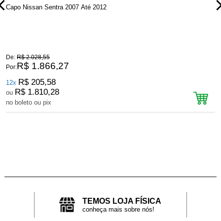
Capo Nissan Sentra 2007 Até 2012
C
De:
R$ 2.028,55
D
R$ 1.866,27
Por:
P
R$ 205,58
12x
R$ 1.810,28
ou
no boleto ou pix
n
TEMOS LOJA FÍSICA
conheça mais sobre nós!