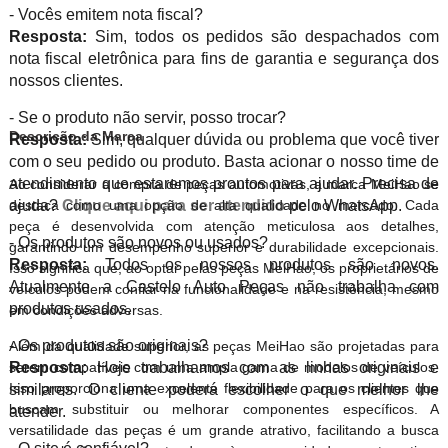
- Vocês emitem nota fiscal?
Resposta:
Sim, todos os pedidos são despachados com
nota fiscal eletrônica para fins de garantia e segurança dos
nossos clientes.
- Se o produto não servir, posso trocar?
Descrição da Marca
Resposta:
Sim, qualquer dúvida ou problema que você tiver
com o seu pedido ou produto. Basta acionar o nosso time de
atendimento que estaremos prontos para ajudar. Precisa de
Ao considerar a compra de peças automotivas, a marca MeiHao se
destaca como uma opção de alta qualidade no mercado. Cada
ajuda?
Clique aqui para ser atendido
pelo WhatsApp.
peça é desenvolvida com atenção meticulosa aos detalhes,
- Os produtos são novos ou usados?
garantindo um desempenho superior e durabilidade excepcionais.
Resposta:
Todos os nossos produtos são novos.
Isso significa que, ao optar pelas peças MeiHao, os proprietários de
Atualmente a Castelo Auto Peças não trabalha com
veículos podem confiar na funcionalidade e na resistência, mesmo
produtos usados.
em condições adversas.
- Os produtos são originais?
Além da qualidade superior, as peças MeiHao são projetadas para
serem compatíveis com uma ampla gama de modelos de veículos.
Resposta:
Hoje trabalhamos com as linhas originais e
Isso proporciona uma excelente flexibilidade para os clientes que
similares. O cliente poderá escolher o que melhor lhe
buscam substituir ou melhorar componentes específicos. A
atender.
versatilidade das peças é um grande atrativo, facilitando a busca