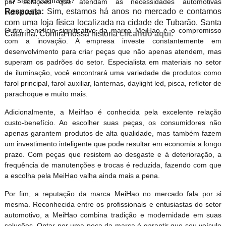
- O site é confiável?
por soluções que atendam às necessidades automotivas
Resposta:
Sim, estamos há anos no mercado e contamos
individuais.
com uma loja física localizada na cidade de Tubarão, Santa
Outro benefício significativo da marca MeiHao é o compromisso
Catarina. Confira nossa história
clicando aqui
.
com a inovação. A empresa investe constantemente em
desenvolvimento para criar peças que não apenas atendem, mas
superam os padrões do setor. Especialista em materiais no setor
de iluminação, você encontrará uma variedade de produtos como
farol principal, farol auxiliar, lanternas, daylight led, pisca, refletor de
parachoque e muito mais.
Adicionalmente, a MeiHao é conhecida pela excelente relação
custo-benefício. Ao escolher suas peças, os consumidores não
apenas garantem produtos de alta qualidade, mas também fazem
um investimento inteligente que pode resultar em economia a longo
prazo. Com peças que resistem ao desgaste e à deterioração, a
frequência de manutenções e trocas é reduzida, fazendo com que
a escolha pela MeiHao valha ainda mais a pena.
Por fim, a reputação da marca MeiHao no mercado fala por si
mesma. Reconhecida entre os profissionais e entusiastas do setor
automotivo, a MeiHao combina tradição e modernidade em suas
soluções. Optar por uma peça da marca é garantir que seu veículo