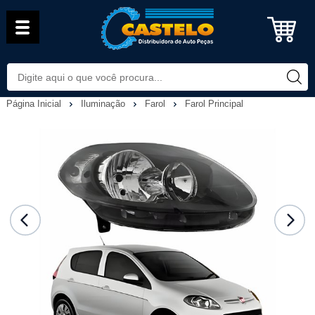
Página Inicial
Iluminação
Farol
Farol Principal