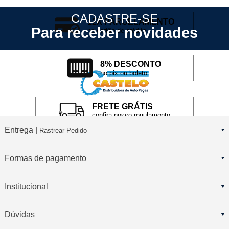
CADASTRE-SE
12X PARCELAMENTO
Para receber novidades
no cartão de crédito
8% DESCONTO
no pix ou boleto
FRETE GRÁTIS
confira nosso regulamento
Entrega |
Rastrear Pedido
Formas de pagamento
Institucional
Dúvidas