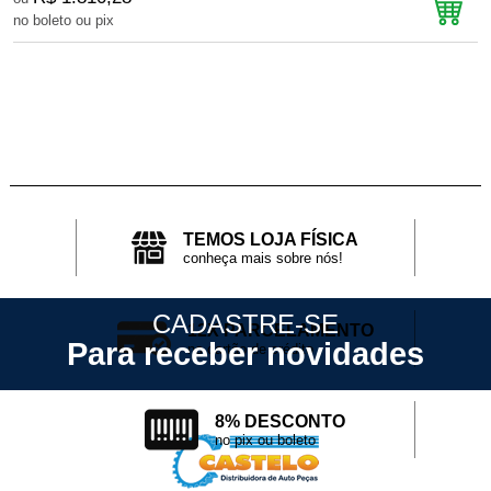
no boleto ou pix
n
TEMOS LOJA FÍSICA
conheça mais sobre nós!
CADASTRE-SE
12X PARCELAMENTO
Para receber novidades
no cartão de crédito
8% DESCONTO
no pix ou boleto