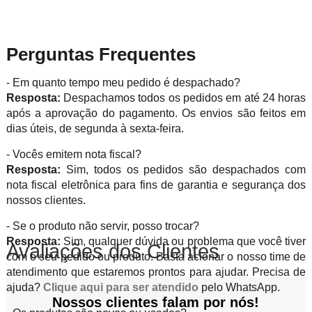
Perguntas Frequentes
- Em quanto tempo meu pedido é despachado?
Resposta:
Despachamos todos os pedidos em até 24 horas
após a aprovação do pagamento. Os envios são feitos em
dias úteis, de segunda à sexta-feira.
- Vocês emitem nota fiscal?
Resposta:
Sim, todos os pedidos são despachados com
nota fiscal eletrônica para fins de garantia e segurança dos
nossos clientes.
- Se o produto não servir, posso trocar?
Resposta:
Sim, qualquer dúvida ou problema que você tiver
Avaliações dos Clientes
com o seu pedido ou produto. Basta acionar o nosso time de
atendimento que estaremos prontos para ajudar. Precisa de
ajuda?
Clique aqui para ser atendido
pelo WhatsApp.
Nossos clientes falam por nós!