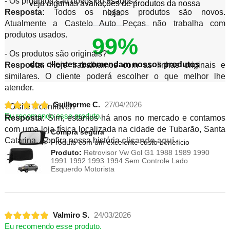
- Os produtos são novos ou usados?
veja algumas avaliações de produtos da nossa
Resposta:
Todos os nossos produtos são novos.
loja.
Atualmente a Castelo Auto Peças não trabalha com
produtos usados.
99%
- Os produtos são originais?
dos clientes recomendam nossos produtos
Resposta:
Hoje trabalhamos com as linhas originais e
similares. O cliente poderá escolher o que melhor lhe
atender.
Guilherme C.
27/04/2026
- O site é confiável?
Eu recomendo esse produto.
Resposta:
Sim, estamos há anos no mercado e contamos
com uma loja física localizada na cidade de Tubarão, Santa
Compra segura
Catarina. Confira nossa história
clicando aqui
.
Produto com um excelente custo benefício
Produto:
Retrovisor Vw Gol G1 1988 1989 1990
1991 1992 1993 1994 Sem Controle Lado
Esquerdo Motorista
Valmiro S.
24/03/2026
Eu recomendo esse produto.