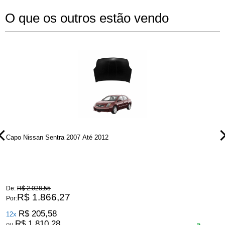
O que os outros estão vendo
Capo Nissan Sentra 2007 Até 2012
P
De:
R$ 2.028,55
D
R$ 1.866,27
Por:
P
R$ 205,58
12x
R$ 1.810,28
ou