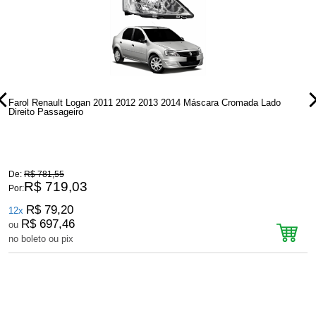
Farol Renault Logan 2011 2012 2013 2014 Máscara Cromada Lado
F
Direito Passageiro
E
De:
R$ 781,55
D
R$ 719,03
Por:
P
R$ 79,20
12x
R$ 697,46
ou
no boleto ou pix
n