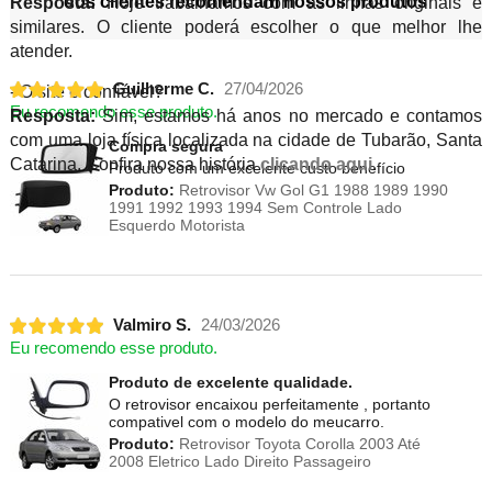
dos clientes recomendam nossos produtos
Resposta:
Hoje trabalhamos com as linhas originais e
similares. O cliente poderá escolher o que melhor lhe
atender.
Guilherme C.
27/04/2026
- O site é confiável?
Eu recomendo esse produto.
Resposta:
Sim, estamos há anos no mercado e contamos
com uma loja física localizada na cidade de Tubarão, Santa
Compra segura
Catarina. Confira nossa história
clicando aqui
.
Produto com um excelente custo benefício
Produto:
Retrovisor Vw Gol G1 1988 1989 1990
1991 1992 1993 1994 Sem Controle Lado
Esquerdo Motorista
Valmiro S.
24/03/2026
Eu recomendo esse produto.
Produto de excelente qualidade.
O retrovisor encaixou perfeitamente , portanto
compativel com o modelo do meucarro.
Produto:
Retrovisor Toyota Corolla 2003 Até
2008 Eletrico Lado Direito Passageiro