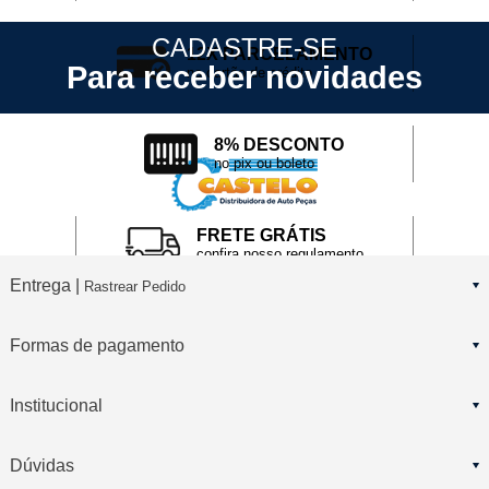
CADASTRE-SE
12X PARCELAMENTO
Para receber novidades
no cartão de crédito
8% DESCONTO
no pix ou boleto
FRETE GRÁTIS
confira nosso regulamento
Entrega |
Rastrear Pedido
Formas de pagamento
Institucional
Dúvidas