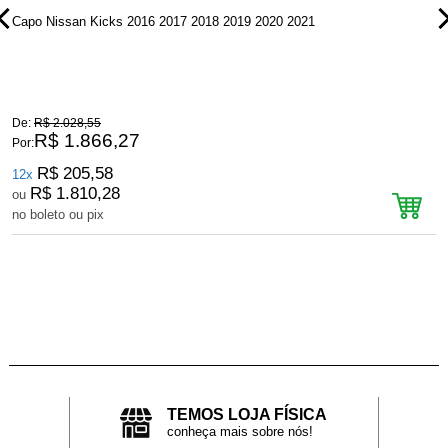
Capo Nissan Kicks 2016 2017 2018 2019 2020 2021
P
De:
R$ 2.028,55
D
R$ 1.866,27
Por:
P
R$ 205,58
12x
R$ 1.810,28
ou
no boleto ou pix
n
TEMOS LOJA FÍSICA
conheça mais sobre nós!