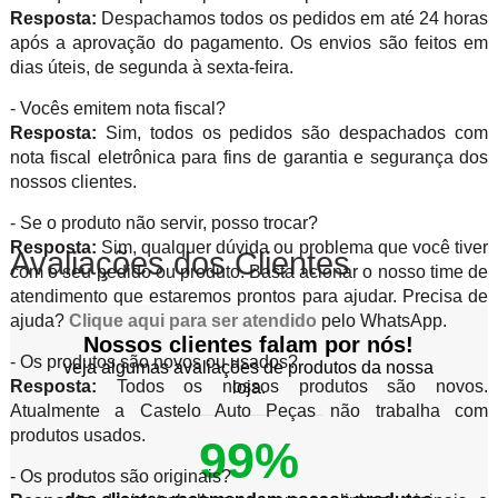
Resposta:
Despachamos todos os pedidos em até 24 horas
após a aprovação do pagamento. Os envios são feitos em
dias úteis, de segunda à sexta-feira.
- Vocês emitem nota fiscal?
Resposta:
Sim, todos os pedidos são despachados com
nota fiscal eletrônica para fins de garantia e segurança dos
nossos clientes.
- Se o produto não servir, posso trocar?
Resposta:
Sim, qualquer dúvida ou problema que você tiver
Avaliações dos Clientes
com o seu pedido ou produto. Basta acionar o nosso time de
atendimento que estaremos prontos para ajudar. Precisa de
ajuda?
Clique aqui para ser atendido
pelo WhatsApp.
Nossos clientes falam por nós!
- Os produtos são novos ou usados?
veja algumas avaliações de produtos da nossa
Resposta:
Todos os nossos produtos são novos.
loja.
Atualmente a Castelo Auto Peças não trabalha com
produtos usados.
99%
- Os produtos são originais?