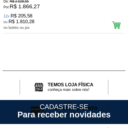
De:
R$ 2.028,55
D
R$ 1.866,27
Por:
P
R$ 205,58
12x
R$ 1.810,28
ou
no boleto ou pix
n
TEMOS LOJA FÍSICA
conheça mais sobre nós!
CADASTRE-SE
12X PARCELAMENTO
Para receber novidades
no cartão de crédito