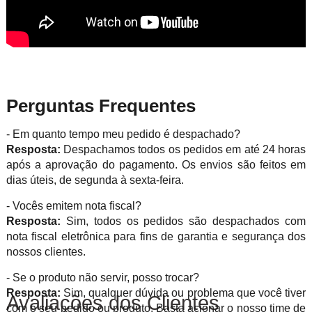
Perguntas Frequentes
- Em quanto tempo meu pedido é despachado?
Resposta:
Despachamos todos os pedidos em até 24 horas
após a aprovação do pagamento. Os envios são feitos em
dias úteis, de segunda à sexta-feira.
- Vocês emitem nota fiscal?
Resposta:
Sim, todos os pedidos são despachados com
nota fiscal eletrônica para fins de garantia e segurança dos
nossos clientes.
- Se o produto não servir, posso trocar?
Resposta:
Sim, qualquer dúvida ou problema que você tiver
Avaliações dos Clientes
com o seu pedido ou produto. Basta acionar o nosso time de