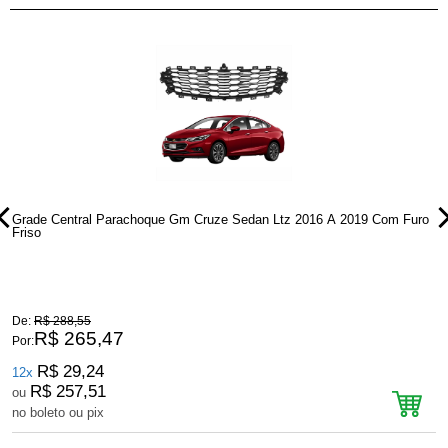
o
Grade Central Parachoque Gm Cruze Sedan Ltz 2016 A 2019 Com Furo
G
Friso
De:
R$ 288,55
D
R$ 265,47
Por:
P
R$ 29,24
12x
R$ 257,51
ou
no boleto ou pix
n