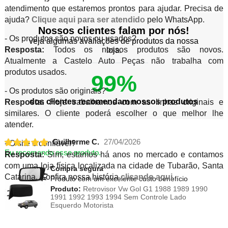
atendimento que estaremos prontos para ajudar. Precisa de
ajuda?
Clique aqui para ser atendido
pelo WhatsApp.
Nossos clientes falam por nós!
- Os produtos são novos ou usados?
veja algumas avaliações de produtos da nossa
Resposta:
Todos os nossos produtos são novos.
loja.
Atualmente a Castelo Auto Peças não trabalha com
produtos usados.
99%
- Os produtos são originais?
dos clientes recomendam nossos produtos
Resposta:
Hoje trabalhamos com as linhas originais e
similares. O cliente poderá escolher o que melhor lhe
atender.
Guilherme C.
27/04/2026
- O site é confiável?
Eu recomendo esse produto.
Resposta:
Sim, estamos há anos no mercado e contamos
com uma loja física localizada na cidade de Tubarão, Santa
Compra segura
Catarina. Confira nossa história
clicando aqui
.
Produto com um excelente custo benefício
Produto:
Retrovisor Vw Gol G1 1988 1989 1990
1991 1992 1993 1994 Sem Controle Lado
Esquerdo Motorista