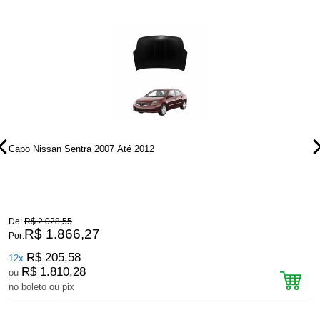
Capo Nissan Sentra 2007 Até 2012
C
De:
R$ 2.028,55
D
R$ 1.866,27
Por:
P
R$ 205,58
12x
R$ 1.810,28
ou
no boleto ou pix
n