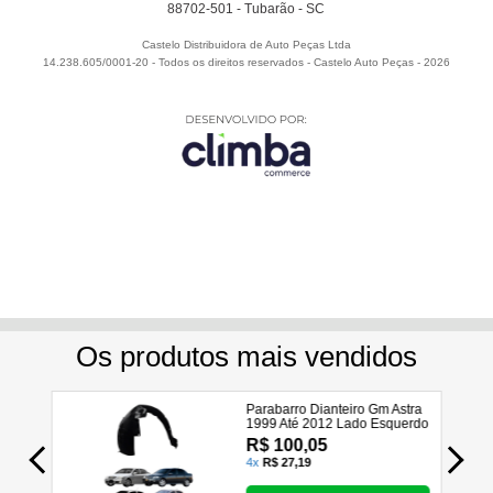
88702-501 - Tubarão - SC
Castelo Distribuidora de Auto Peças Ltda
14.238.605/0001-20 - Todos os direitos reservados
-
Castelo Auto Peças
-
2026
Utilizamos seus dados para analisar e personalizar nossa
loja virtual durante a sua navegação e em serviços de
terceiros parceiros. Ao navegar pela loja virtual, você nos
autoriza a coletar tais informações através do cookies e
utilizá-las para estas finalidades. Em caso de dúvidas,
acesse nossa
Política de Privacidade