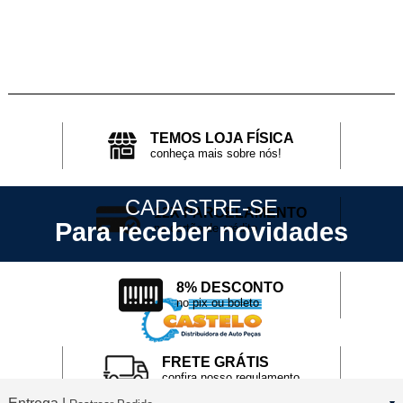
TEMOS LOJA FÍSICA
conheça mais sobre nós!
CADASTRE-SE
12X PARCELAMENTO
Para receber novidades
no cartão de crédito
8% DESCONTO
no pix ou boleto
FRETE GRÁTIS
confira nosso regulamento