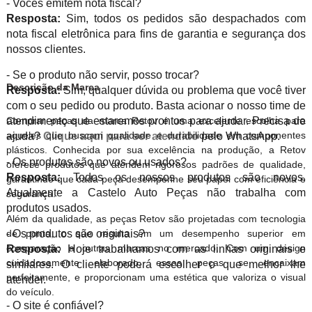
- Vocês emitem nota fiscal?
Resposta:
Sim, todos os pedidos são despachados com
nota fiscal eletrônica para fins de garantia e segurança dos
nossos clientes.
- Se o produto não servir, posso trocar?
Descrição da Marca
Resposta:
Sim, qualquer dúvida ou problema que você tiver
com o seu pedido ou produto. Basta acionar o nosso time de
atendimento que estaremos prontos para ajudar. Precisa de
Comprar peças da marca Retov é uma excelente escolha para
aqueles que buscam qualidade e durabilidade em componentes
ajuda?
Clique aqui para ser atendido
pelo WhatsApp.
plásticos. Conhecida por sua excelência na produção, a Retov
- Os produtos são novos ou usados?
oferece produtos que atendem rigorosos padrões de qualidade,
Resposta:
Todos os nossos produtos são novos.
garantindo que cada peça desempenhe seu papel com eficiência e
Atualmente a Castelo Auto Peças não trabalha com
segurança.
produtos usados.
Além da qualidade, as peças Retov são projetadas com tecnologia
- Os produtos são originais?
de ponta, o que resulta em um desempenho superior em
comparação a outras marcas no mercado. Com um design
Resposta:
Hoje trabalhamos com as linhas originais e
cuidadosamente elaborado, essas peças se encaixam
similares. O cliente poderá escolher o que melhor lhe
perfeitamente, e proporcionam uma estética que valoriza o visual
atender.
do veículo.
- O site é confiável?