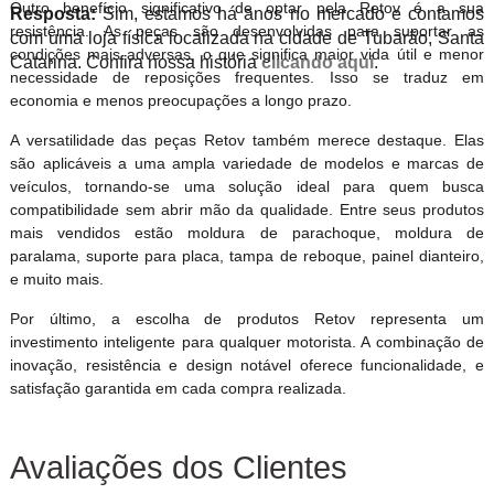
Outro benefício significativo de optar pela Retov é a sua
Resposta:
Sim, estamos há anos no mercado e contamos
resistência. As peças são desenvolvidas para suportar as
com uma loja física localizada na cidade de Tubarão, Santa
condições mais adversas, o que significa maior vida útil e menor
Catarina. Confira nossa história
clicando aqui
.
necessidade de reposições frequentes. Isso se traduz em
economia e menos preocupações a longo prazo.
A versatilidade das peças Retov também merece destaque. Elas
são aplicáveis a uma ampla variedade de modelos e marcas de
veículos, tornando-se uma solução ideal para quem busca
compatibilidade sem abrir mão da qualidade. Entre seus produtos
mais vendidos estão moldura de parachoque, moldura de
paralama, suporte para placa, tampa de reboque, painel dianteiro,
e muito mais.
Por último, a escolha de produtos Retov representa um
investimento inteligente para qualquer motorista. A combinação de
inovação, resistência e design notável oferece funcionalidade, e
satisfação garantida em cada compra realizada.
Avaliações dos Clientes