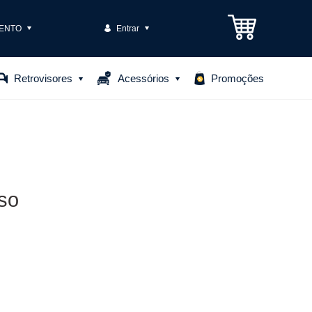
ENTO
Entrar
3301-1575
Retrovisores
Acessórios
Promoções
85306
o@casteloautopecas.com.br
Central de Ajuda
so