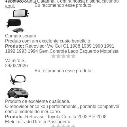
27/04/2026
Tubarão, Santa Catarina. Confira nossa história
clicando
Eu recomendo esse produto.
aqui
.
Compra segura
Produto com um excelente custo benefício
Produto:
Retrovisor Vw Gol G1 1988 1989 1990 1991
1992 1993 1994 Sem Controle Lado Esquerdo Motorista
Valmiro S.
24/03/2026
Eu recomendo esse produto.
Produto de excelente qualidade.
O retrovisor encaixou perfeitamente , portanto compativel
com o modelo do meucarro.
Produto:
Retrovisor Toyota Corolla 2003 Até 2008
Eletrico Lado Direito Passageiro