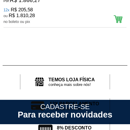
R$ 1.866,27
Por:
P
R$ 205,58
12x
R$ 1.810,28
ou
no boleto ou pix
n
TEMOS LOJA FÍSICA
conheça mais sobre nós!
12X PARCELAMENTO
CADASTRE-SE
no cartão de crédito
Para receber novidades
8% DESCONTO