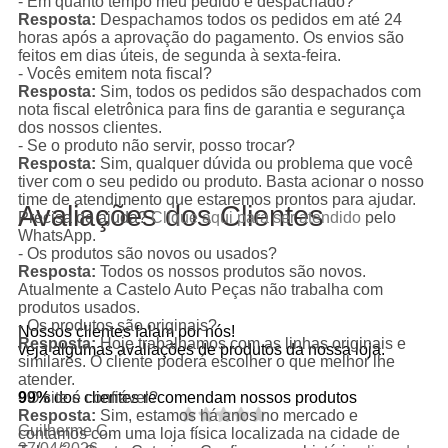
- Em quanto tempo meu pedido é despachado?
Resposta:
Despachamos todos os pedidos em até 24
horas após a aprovação do pagamento. Os envios são
feitos em dias úteis, de segunda à sexta-feira.
- Vocês emitem nota fiscal?
Resposta:
Sim, todos os pedidos são despachados com
nota fiscal eletrônica para fins de garantia e segurança
dos nossos clientes.
- Se o produto não servir, posso trocar?
Resposta:
Sim, qualquer dúvida ou problema que você
tiver com o seu pedido ou produto. Basta acionar o nosso
time de atendimento que estaremos prontos para ajudar.
Avaliações dos Clientes
Precisa de ajuda?
Clique aqui para ser atendido
pelo
WhatsApp.
- Os produtos são novos ou usados?
Resposta:
Todos os nossos produtos são novos.
Atualmente a Castelo Auto Peças não trabalha com
produtos usados.
- Os produtos são originais?
Nossos clientes falam por nós!
Resposta:
Hoje trabalhamos com as linhas originais e
veja algumas avaliações de produtos da nossa loja.
similares. O cliente poderá escolher o que melhor lhe
atender.
99%
dos clientes recomendam nossos produtos
- O site é confiável?
Resposta:
Sim, estamos há anos no mercado e
Guilherme C.
contamos com uma loja física localizada na cidade de