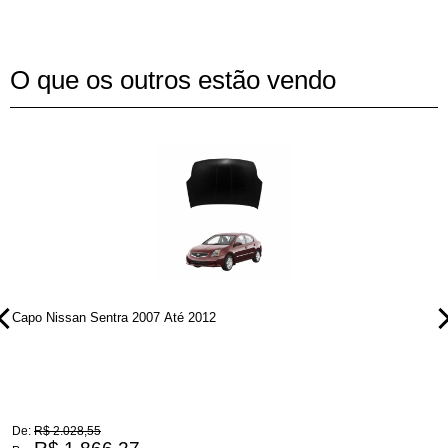
O que os outros estão vendo
Capo Nissan Sentra 2007 Até 2012
C
De:
R$ 2.028,55
D