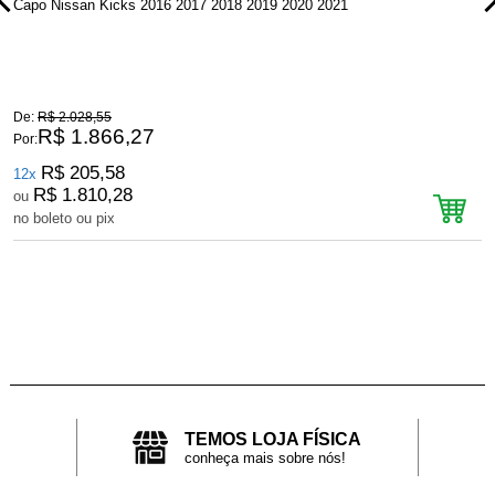
Capo Nissan Kicks 2016 2017 2018 2019 2020 2021
P
De:
R$ 2.028,55
D
R$ 1.866,27
Por:
P
R$ 205,58
12x
R$ 1.810,28
ou
no boleto ou pix
n
TEMOS LOJA FÍSICA
conheça mais sobre nós!