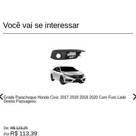
Você vai se interessar
Grade Parachoque Honda Civic 2017 2018 2019 2020 Com Furo Lado
G
Direito Passageiro
L
De:
R$ 123,25
D
R$ 113,39
Por:
P