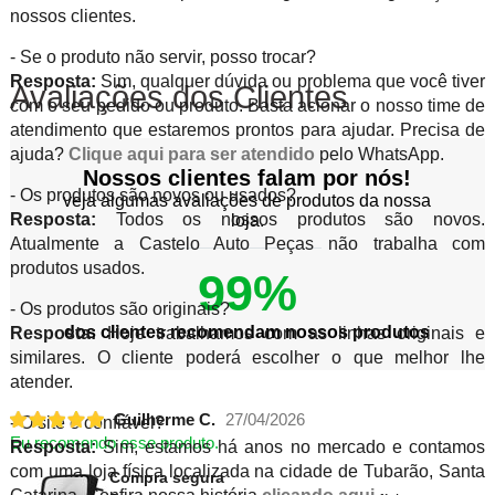
nossos clientes.
- Se o produto não servir, posso trocar?
Resposta:
Sim, qualquer dúvida ou problema que você tiver
Avaliações dos Clientes
com o seu pedido ou produto. Basta acionar o nosso time de
atendimento que estaremos prontos para ajudar. Precisa de
ajuda?
Clique aqui para ser atendido
pelo WhatsApp.
Nossos clientes falam por nós!
- Os produtos são novos ou usados?
veja algumas avaliações de produtos da nossa
Resposta:
Todos os nossos produtos são novos.
loja.
Atualmente a Castelo Auto Peças não trabalha com
produtos usados.
99%
- Os produtos são originais?
dos clientes recomendam nossos produtos
Resposta:
Hoje trabalhamos com as linhas originais e
similares. O cliente poderá escolher o que melhor lhe
atender.
Guilherme C.
27/04/2026
- O site é confiável?
Eu recomendo esse produto.
Resposta:
Sim, estamos há anos no mercado e contamos
com uma loja física localizada na cidade de Tubarão, Santa
Compra segura