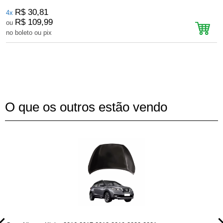
R$ 30,81
4x
R$ 109,99
ou
no boleto ou pix
n
O que os outros estão vendo