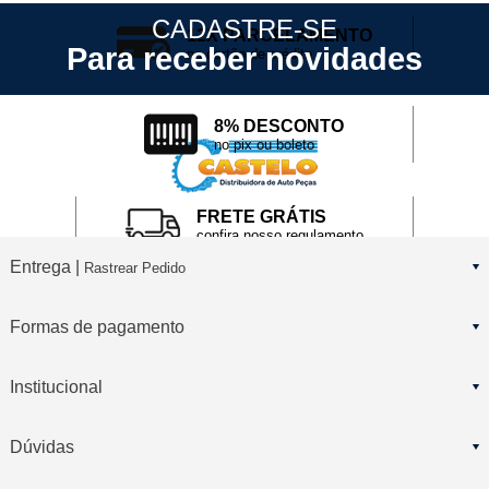
CADASTRE-SE
12X PARCELAMENTO
Para receber novidades
no cartão de crédito
8% DESCONTO
no pix ou boleto
FRETE GRÁTIS
confira nosso regulamento
Entrega |
Rastrear Pedido
Formas de pagamento
Institucional
Dúvidas