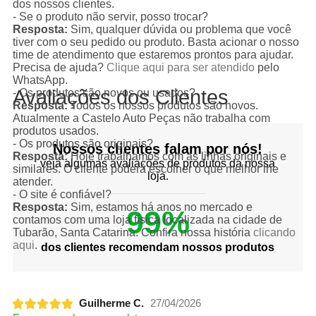
dos nossos clientes.
- Se o produto não servir, posso trocar?
Resposta:
Sim, qualquer dúvida ou problema que você
tiver com o seu pedido ou produto. Basta acionar o nosso
time de atendimento que estaremos prontos para ajudar.
Precisa de ajuda?
Clique aqui para ser atendido
pelo
WhatsApp.
Avaliações dos Clientes
- Os produtos são novos ou usados?
Resposta:
Todos os nossos produtos são novos.
Atualmente a Castelo Auto Peças não trabalha com
produtos usados.
- Os produtos são originais?
Nossos clientes falam por nós!
Resposta:
Hoje trabalhamos com as linhas originais e
veja algumas avaliações de produtos da nossa
similares. O cliente poderá escolher o que melhor lhe
loja.
atender.
- O site é confiável?
Resposta:
Sim, estamos há anos no mercado e
99%
contamos com uma loja física localizada na cidade de
Tubarão, Santa Catarina. Confira nossa história
clicando
aqui
.
dos clientes recomendam nossos produtos
Guilherme C.
27/04/2026