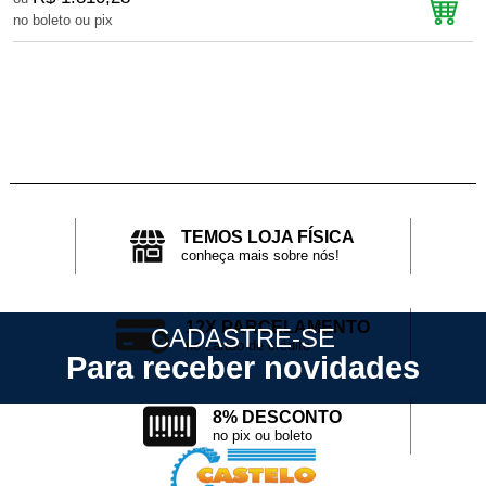
no boleto ou pix
n
TEMOS LOJA FÍSICA
conheça mais sobre nós!
12X PARCELAMENTO
CADASTRE-SE
no cartão de crédito
Para receber novidades
8% DESCONTO
no pix ou boleto