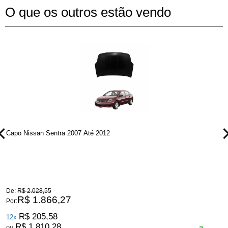
O que os outros estão vendo
Capo Nissan Sentra 2007 Até 2012
C
De:
R$ 2.028,55
D
R$ 1.866,27
Por:
P
R$ 205,58
12x
R$ 1.810,28
ou