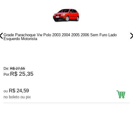
Grade Parachoque Vw Polo 2003 2004 2005 2006 Sem Furo Lado
G
Esquerdo Motorista
E
De:
R$ 27,55
D
R$ 25,35
Por:
P
R$ 24,59
ou
no boleto ou pix
n