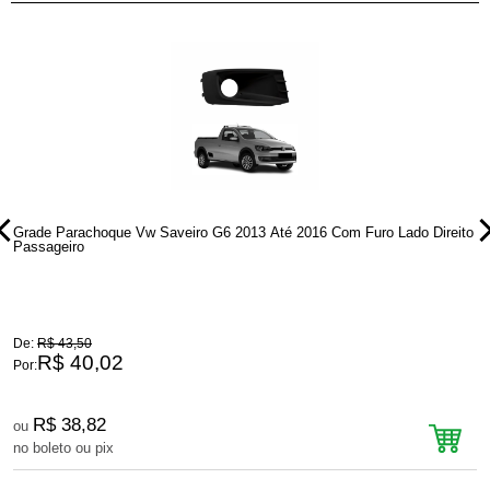
Grade Parachoque Vw Saveiro G6 2013 Até 2016 Com Furo Lado Direito
G
Passageiro
E
De:
R$ 43,50
D
R$ 40,02
Por:
P
R$ 38,82
ou
no boleto ou pix
n