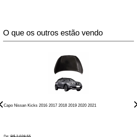
O que os outros estão vendo
Capo Nissan Kicks 2016 2017 2018 2019 2020 2021
P
De:
R$ 2.028,55
D