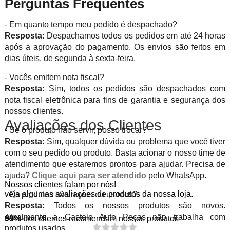
Perguntas Frequentes
- Em quanto tempo meu pedido é despachado?
Resposta:
Despachamos todos os pedidos em até 24 horas
após a aprovação do pagamento. Os envios são feitos em
dias úteis, de segunda à sexta-feira.
- Vocês emitem nota fiscal?
Resposta:
Sim, todos os pedidos são despachados com
nota fiscal eletrônica para fins de garantia e segurança dos
nossos clientes.
Avaliações dos Clientes
- Se o produto não servir, posso trocar?
Resposta:
Sim, qualquer dúvida ou problema que você tiver
com o seu pedido ou produto. Basta acionar o nosso time de
atendimento que estaremos prontos para ajudar. Precisa de
ajuda?
Clique aqui para ser atendido
pelo WhatsApp.
Nossos clientes falam por nós!
veja algumas avaliações de produtos da nossa loja.
- Os produtos são novos ou usados?
Resposta:
Todos os nossos produtos são novos.
Atualmente a Castelo Auto Peças não trabalha com
99%
dos clientes recomendam nossos produtos
produtos usados.