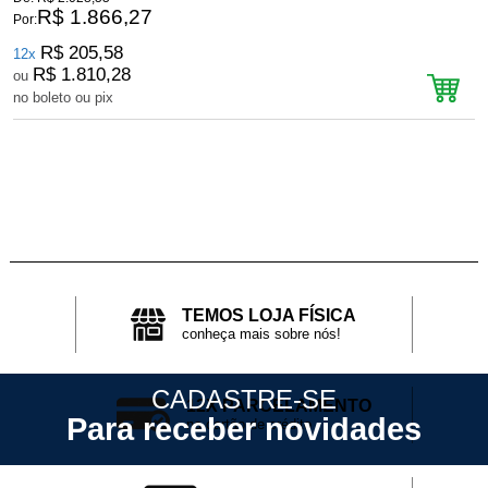
R$ 1.866,27
Por:
P
R$ 205,58
12x
R$ 1.810,28
ou
no boleto ou pix
n
TEMOS LOJA FÍSICA
conheça mais sobre nós!
CADASTRE-SE
12X PARCELAMENTO
Para receber novidades
no cartão de crédito