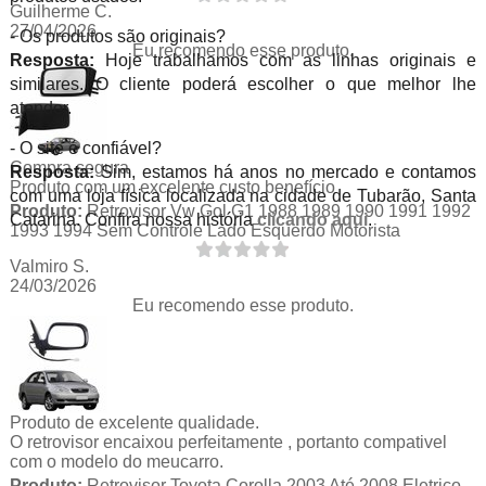
Guilherme C.
27/04/2026
- Os produtos são originais?
Eu recomendo esse produto.
Resposta:
Hoje trabalhamos com as linhas originais e
similares. O cliente poderá escolher o que melhor lhe
atender.
- O site é confiável?
Compra segura
Resposta:
Sim, estamos há anos no mercado e contamos
Produto com um excelente custo benefício
com uma loja física localizada na cidade de Tubarão, Santa
Produto:
Retrovisor Vw Gol G1 1988 1989 1990 1991 1992
Catarina. Confira nossa história
clicando aqui
.
1993 1994 Sem Controle Lado Esquerdo Motorista
Valmiro S.
24/03/2026
Eu recomendo esse produto.
Produto de excelente qualidade.
O retrovisor encaixou perfeitamente , portanto compativel
com o modelo do meucarro.
Produto:
Retrovisor Toyota Corolla 2003 Até 2008 Eletrico