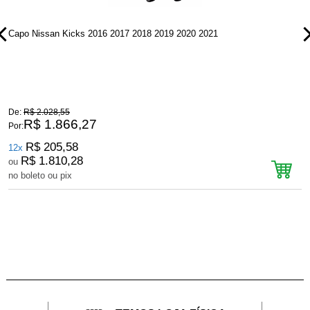
Capo Nissan Kicks 2016 2017 2018 2019 2020 2021
P
De:
R$ 2.028,55
D
R$ 1.866,27
Por:
P
R$ 205,58
12x
R$ 1.810,28
ou
no boleto ou pix
n