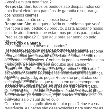
- Vocês emitem nota fiscal?
Resposta:
Sim, todos os pedidos são despachados com
nota fiscal eletrônica para fins de garantia e segurança
dos nossos clientes.
- Se o produto não servir, posso trocar?
Resposta:
Sim, qualquer dúvida ou problema que você
tiver com o seu pedido ou produto. Basta acionar o nosso
time de atendimento que estaremos prontos para ajudar.
Precisa de ajuda?
Clique aqui para ser atendido
pelo
WhatsApp.
Descrição da Marca
- Os produtos são novos ou usados?
Resposta:
Todos os nossos produtos são novos.
Comprar peças da marca Retov é uma excelente escolha
Atualmente a Castelo Auto Peças não trabalha com
para aqueles que buscam qualidade e durabilidade em
produtos usados.
componentes plásticos. Conhecida por sua excelência na
- Os produtos são originais?
produção, a Retov oferece produtos que atendem
Resposta:
Hoje trabalhamos com as linhas originais e
rigorosos padrões de qualidade, garantindo que cada
similares. O cliente poderá escolher o que melhor lhe
peça desempenhe seu papel com eficiência e segurança.
atender.
Além da qualidade, as peças Retov são projetadas com
- O site é confiável?
tecnologia de ponta, o que resulta em um desempenho
Resposta:
Sim, estamos há anos no mercado e
superior em comparação a outras marcas no mercado.
contamos com uma loja física localizada na cidade de
Com um design cuidadosamente elaborado, essas peças
Tubarão, Santa Catarina. Confira nossa história
clicando
se encaixam perfeitamente, e proporcionam uma estética
aqui
.
que valoriza o visual do veículo.
Outro benefício significativo de optar pela Retov é a sua
resistência. As peças são desenvolvidas para suportar as