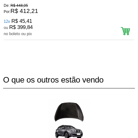
De:
R$ 448,05
D
R$ 412,21
Por:
P
R$ 45,41
12x
R$ 399,84
ou
no boleto ou pix
n
O que os outros estão vendo