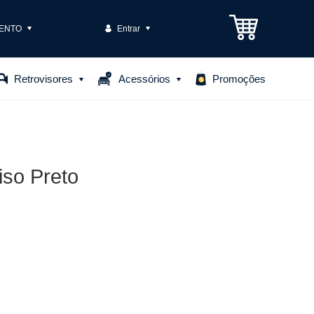
ENTO
Entrar
3301-1575
Retrovisores
Acessórios
Promoções
85306
o@casteloautopecas.com.br
so Preto
Central de Ajuda