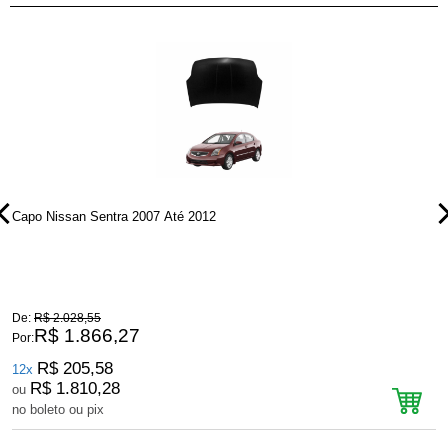
Capo Nissan Sentra 2007 Até 2012
C
De:
R$ 2.028,55
D
R$ 1.866,27
Por:
P
R$ 205,58
12x
R$ 1.810,28
ou
no boleto ou pix
n