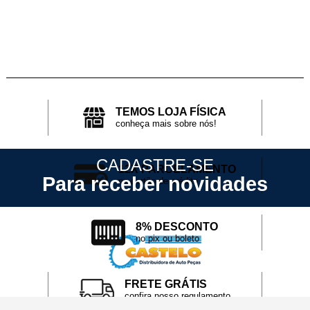
TEMOS LOJA FÍSICA
conheça mais sobre nós!
CADASTRE-SE
12X PARCELAMENTO
Para receber novidades
no cartão de crédito
8% DESCONTO
no pix ou boleto
FRETE GRÁTIS
confira nosso regulamento