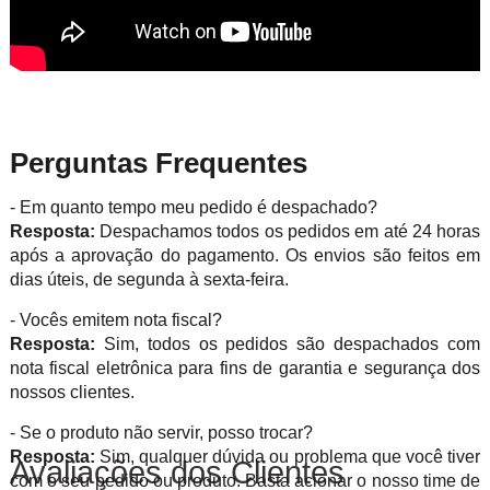
Perguntas Frequentes
- Em quanto tempo meu pedido é despachado?
Resposta:
Despachamos todos os pedidos em até 24 horas
após a aprovação do pagamento. Os envios são feitos em
dias úteis, de segunda à sexta-feira.
- Vocês emitem nota fiscal?
Resposta:
Sim, todos os pedidos são despachados com
nota fiscal eletrônica para fins de garantia e segurança dos
nossos clientes.
- Se o produto não servir, posso trocar?
Resposta:
Sim, qualquer dúvida ou problema que você tiver
Avaliações dos Clientes
com o seu pedido ou produto. Basta acionar o nosso time de