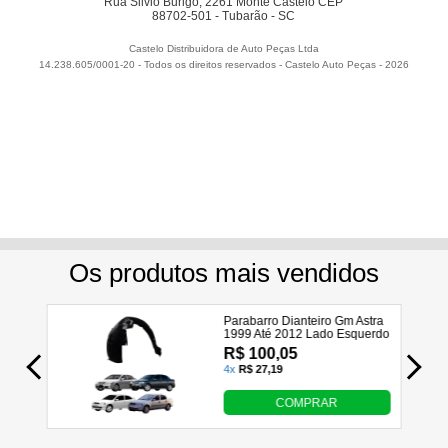
Rua Silvio Burigo, 2261 Monte Castelo CEP
88702-501 - Tubarão - SC
Castelo Distribuidora de Auto Peças Ltda
14.238.605/0001-20 - Todos os direitos reservados
-
Castelo Auto Peças
-
2026
Utilizamos seus dados para analisar e personalizar nossa
loja virtual durante a sua navegação e em serviços de
terceiros parceiros. Ao navegar pela loja virtual, você nos
autoriza a coletar tais informações através do cookies e
utilizá-las para estas finalidades. Em caso de dúvidas,
acesse nossa
Política de Privacidade
Entendi e Aceito