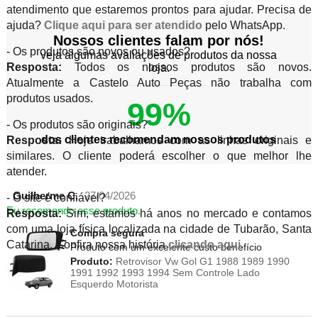
atendimento que estaremos prontos para ajudar. Precisa de
ajuda?
Clique aqui para ser atendido
pelo WhatsApp.
Nossos clientes falam por nós!
- Os produtos são novos ou usados?
veja algumas avaliações de produtos da nossa
Resposta:
Todos os nossos produtos são novos.
loja.
Atualmente a Castelo Auto Peças não trabalha com
produtos usados.
99%
- Os produtos são originais?
dos clientes recomendam nossos produtos
Resposta:
Hoje trabalhamos com as linhas originais e
similares. O cliente poderá escolher o que melhor lhe
atender.
Guilherme C.
27/04/2026
- O site é confiável?
Eu recomendo esse produto.
Resposta:
Sim, estamos há anos no mercado e contamos
com uma loja física localizada na cidade de Tubarão, Santa
Compra segura
Catarina. Confira nossa história
clicando aqui
.
Produto com um excelente custo benefício
Produto:
Retrovisor Vw Gol G1 1988 1989 1990
1991 1992 1993 1994 Sem Controle Lado
Esquerdo Motorista