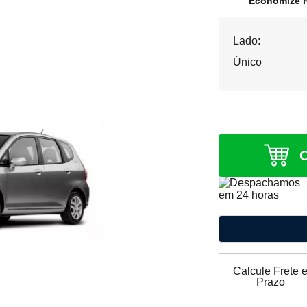
Economize R
Lado:
Único
Apenas 4 unida
Calcule Frete 
Prazo