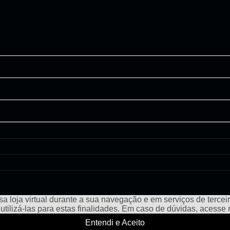
a loja virtual durante a sua navegação e em serviços de terceiro
e utilizá-las para estas finalidades. Em caso de dúvidas, acess
Entendi e Aceito