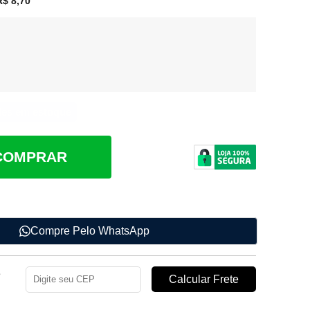
$ 8,70
des em estoque
COMPRAR
Compre Pelo WhatsApp
e