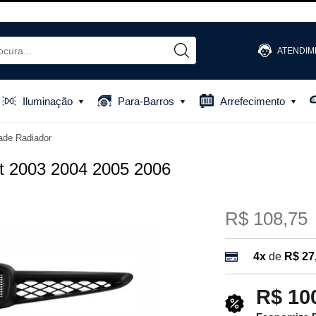
ATENDIM
(48) 
Iluminação
Para-Barros
Arrefecimento
(48) 881
ade Radiador
atendiment
t 2003 2004 2005 2006
R$ 108,75
4x
de
R$ 27
R$ 10