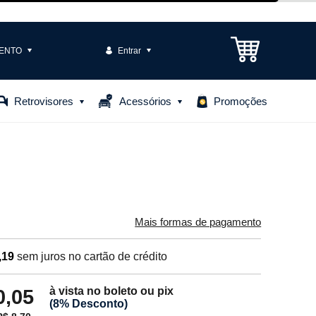
ENTO
Entrar
3301-1575
Retrovisores
Acessórios
Promoções
85306
o@casteloautopecas.com.br
Central de Ajuda
Mais formas de pagamento
,19
sem juros no cartão de crédito
à vista no boleto ou pix
0,05
(8% Desconto)