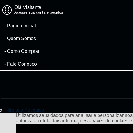
Olá Visitante!
Acesse sua conta e pedidos
Página Inicial
Quem Somos
Como Comprar
Fale Conosco
x
Filtre sua Pesquisa:
Utilizamos seus dados para analisar e personalizar noss
autoriza a coletar tais informações através do cookies 