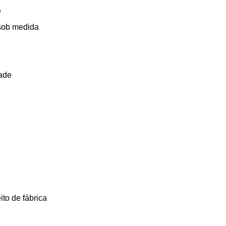
e
 sob medida
ade
ito de fábrica