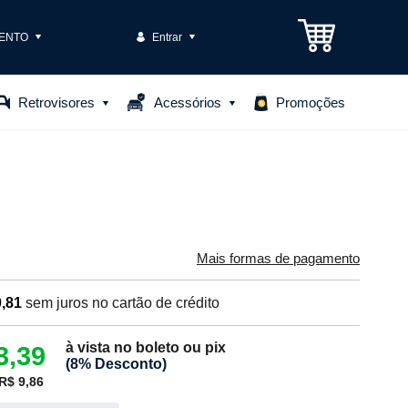
ENTO
Entrar
3301-1575
Retrovisores
Acessórios
Promoções
85306
o@casteloautopecas.com.br
Central de Ajuda
Mais formas de pagamento
,81
sem juros no cartão de crédito
à vista no boleto ou pix
3,39
(8% Desconto)
R$ 9,86