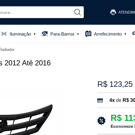
ATENDIM
(48) 
Iluminação
Para-Barros
Arrefecimento
(48) 881
Radiador
atendiment
s 2012 Até 2016
R$ 123,25
4x
de
R$ 30
R$ 11
Economize 