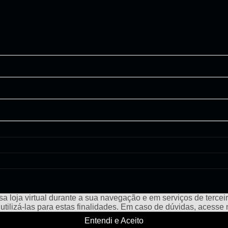
a loja virtual durante a sua navegação e em serviços de terceiro
e utilizá-las para estas finalidades. Em caso de dúvidas, acess
Entendi e Aceito