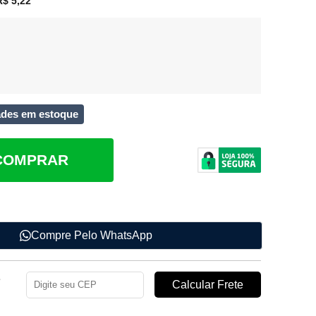
$ 5,22
ades em estoque
COMPRAR
Compre Pelo WhatsApp
e