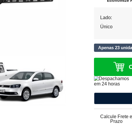
Economize R
Lado:
Único
Apenas 23 unid
Calcule Frete 
Prazo