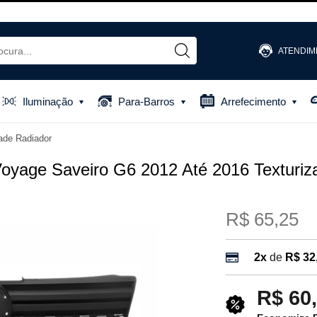
ATENDIM
(48) 
Iluminação
Para-Barros
Arrefecimento
(48) 881
ade Radiador
atendiment
oyage Saveiro G6 2012 Até 2016 Texturiz
R$ 65,25
2x
de
R$ 32
R$ 60