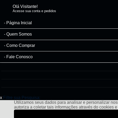
Olá Visitante!
Acesse sua conta e pedidos
Página Inicial
Quem Somos
Como Comprar
Fale Conosco
x
Filtre sua Pesquisa:
Utilizamos seus dados para analisar e personalizar noss
autoriza a coletar tais informações através do cookies 