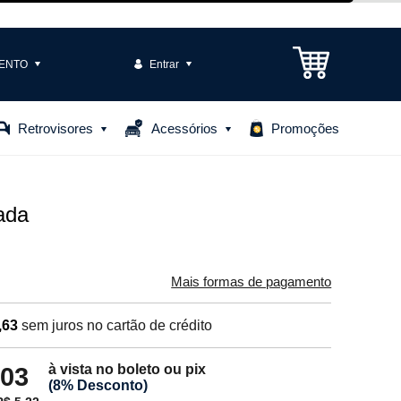
ENTO
Entrar
3301-1575
Retrovisores
Acessórios
Promoções
85306
o@casteloautopecas.com.br
ada
Central de Ajuda
Mais formas de pagamento
,63
sem juros no cartão de crédito
à vista no boleto ou pix
,03
(8% Desconto)