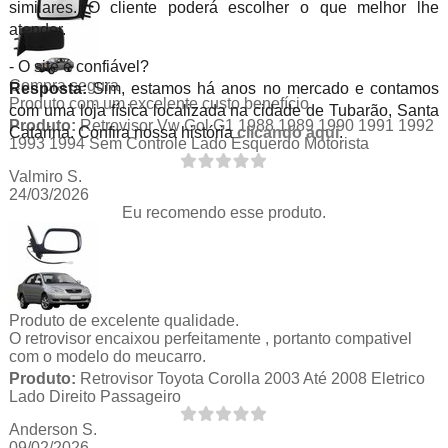
similares. O cliente poderá escolher o que melhor lhe
atender.
- O site é confiável?
Compra segura
Resposta:
Sim, estamos há anos no mercado e contamos
Produto com um excelente custo benefício
com uma loja física localizada na cidade de Tubarão, Santa
Produto:
Retrovisor Vw Gol G1 1988 1989 1990 1991 1992
Catarina. Confira nossa história
clicando aqui
.
1993 1994 Sem Controle Lado Esquerdo Motorista
Valmiro S.
24/03/2026
Eu recomendo esse produto.
Produto de excelente qualidade.
O retrovisor encaixou perfeitamente , portanto compativel
com o modelo do meucarro.
Produto:
Retrovisor Toyota Corolla 2003 Até 2008 Eletrico
Lado Direito Passageiro
Anderson S.
09/02/2026