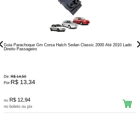
Guia Parachoque Gm Corsa Hatch Sedan Classic 2000 Até 2010 Lado
G
Direito Passageiro
M
De:
R$ 14,50
D
R$ 13,34
Por:
P
R$ 12,94
ou
no boleto ou pix
n