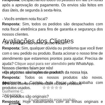
após a aprovação do pagamento. Os envios são feitos em
dias úteis, de segunda à sexta-feira.
- Vocês emitem nota fiscal?
Resposta:
Sim, todos os pedidos são despachados com
nota fiscal eletrônica para fins de garantia e segurança dos
nossos clientes.
Avaliações dos Clientes
- Se o produto não servir, posso trocar?
Resposta:
Sim, qualquer dúvida ou problema que você tiver
com o seu pedido ou produto. Basta acionar o nosso time de
atendimento que estaremos prontos para ajudar. Precisa de
ajuda?
Clique aqui para ser atendido
pelo WhatsApp.
Nossos clientes falam por nós!
veja algumas avaliações de produtos da nossa loja.
- Os produtos são novos ou usados?
Resposta:
Todos os nossos produtos são novos.
Atualmente a Castelo Auto Peças não trabalha com
99%
dos clientes recomendam nossos produtos
produtos usados.
Guilherme C.
27/04/2026
- Os produtos são originais?
Eu recomendo esse produto.
Resposta:
Hoje trabalhamos com as linhas originais e