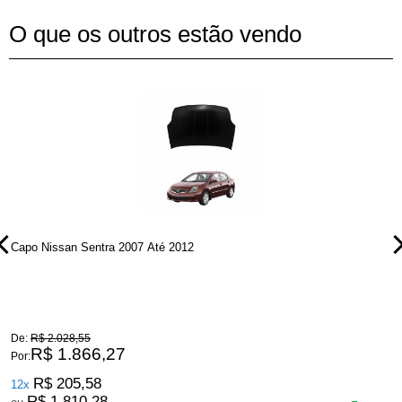
O que os outros estão vendo
Capo Nissan Sentra 2007 Até 2012
P
De:
R$ 2.028,55
D
R$ 1.866,27
Por:
P
R$ 205,58
12x
R$ 1.810,28