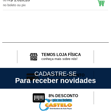
ou
no boleto ou pix
n
TEMOS LOJA FÍSICA
conheça mais sobre nós!
CADASTRE-SE
12X PARCELAMENTO
Para receber novidades
no cartão de crédito
8% DESCONTO
no pix ou boleto