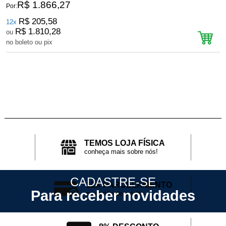
R$ 1.866,27
Por:
P
R$ 205,58
12x
R$ 1.810,28
ou
no boleto ou pix
n
TEMOS LOJA FÍSICA
conheça mais sobre nós!
CADASTRE-SE
12X PARCELAMENTO
Para receber novidades
no cartão de crédito