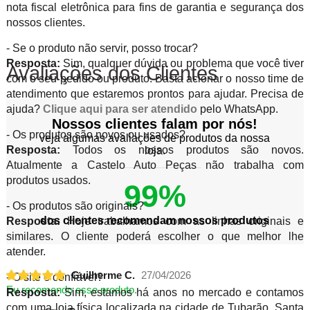
nota fiscal eletrônica para fins de garantia e segurança dos
nossos clientes.
- Se o produto não servir, posso trocar?
Resposta:
Sim, qualquer dúvida ou problema que você tiver
Avaliações dos Clientes
com o seu pedido ou produto. Basta acionar o nosso time de
atendimento que estaremos prontos para ajudar. Precisa de
ajuda?
Clique aqui para ser atendido
pelo WhatsApp.
Nossos clientes falam por nós!
- Os produtos são novos ou usados?
veja algumas avaliações de produtos da nossa
Resposta:
Todos os nossos produtos são novos.
loja.
Atualmente a Castelo Auto Peças não trabalha com
produtos usados.
99%
- Os produtos são originais?
dos clientes recomendam nossos produtos
Resposta:
Hoje trabalhamos com as linhas originais e
similares. O cliente poderá escolher o que melhor lhe
atender.
Guilherme C.
27/04/2026
- O site é confiável?
Eu recomendo esse produto.
Resposta:
Sim, estamos há anos no mercado e contamos
com uma loja física localizada na cidade de Tubarão, Santa