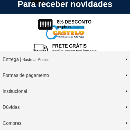
Para receber novidades
no cartão de crédito
8% DESCONTO
no pix ou boleto
FRETE GRÁTIS
confira nosso regulamento
Entrega |
Rastrear Pedido
Formas de pagamento
Institucional
Dúvidas
Compras