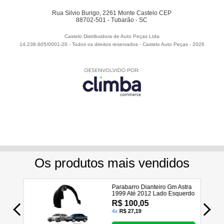
Rua Silvio Burigo, 2261 Monte Castelo CEP
88702-501 - Tubarão - SC
Castelo Distribuidora de Auto Peças Ltda
14.238.605/0001-20 - Todos os direitos reservados
-
Castelo Auto Peças
-
2026
Utilizamos seus dados para analisar e personalizar nossa
loja virtual durante a sua navegação e em serviços de
terceiros parceiros. Ao navegar pela loja virtual, você nos
autoriza a coletar tais informações através do cookies e
utilizá-las para estas finalidades. Em caso de dúvidas,
acesse nossa
Política de Privacidade