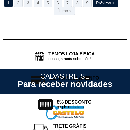
1
2
3
4
5
6
7
8
9
Próxima >
...
Última »
TEMOS LOJA FÍSICA
conheça mais sobre nós!
CADASTRE-SE
12X PARCELAMENTO
Para receber novidades
no cartão de crédito
8% DESCONTO
no pix ou boleto
FRETE GRÁTIS