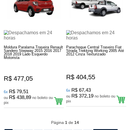
Moldura Paralama Traseira Renault
Parachoque Central Traseiro Fiat
Sandero Stepway 2015 2016 2017
Strada Trekking Working 2005 Até
2018 2019 Lado Esquerdo
2012 Cinza Texturizado
Motorista
R$ 404,55
R$ 477,05
R$ 67,43
6x
R$ 79,51
6x
R$ 372,19
ou
no boleto ou
R$ 438,89
ou
no boleto ou
pix
pix
470
Produtos
Página
1
de
14