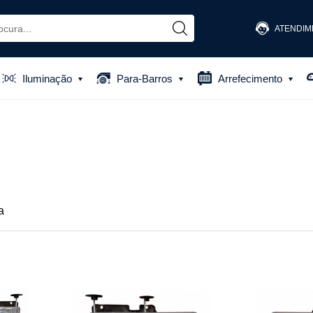
ATENDIM
(48) 
Iluminação
Para-Barros
Arrefecimento
(48) 881
atendiment
a