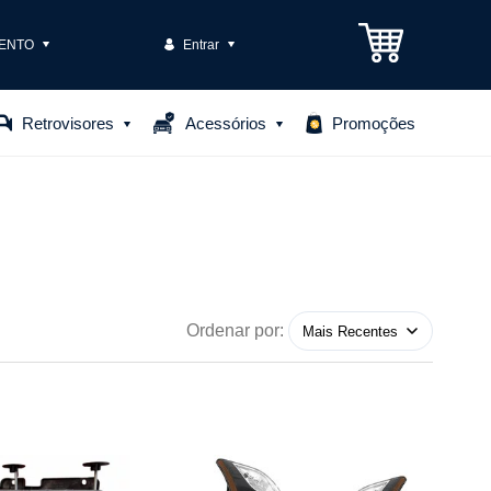
ENTO
Entrar
3301-1575
Retrovisores
Acessórios
Promoções
85306
o@casteloautopecas.com.br
Central de Ajuda
Ordenar por: