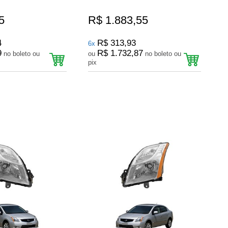
5
R$ 1.883,55
4
R$ 313,93
6x
9
R$ 1.732,87
no boleto ou
ou
no boleto ou
pix