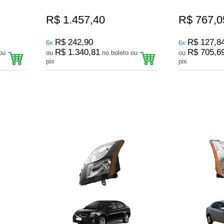
R$ 1.457,40
R$ 767,0
R$ 242,90
R$ 127,8
6x
6x
R$ 1.340,81
R$ 705,6
ou
no boleto ou
ou
pix
pix