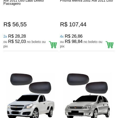
Até 2011 Liso Lado Direito
Prisma Meriva 2002 Até 2011 Liso
Passageiro
R$ 56,55
R$ 107,44
R$ 28,28
R$ 26,86
2x
4x
R$ 52,03
R$ 98,84
ou
no boleto ou
ou
no boleto ou
pix
pix