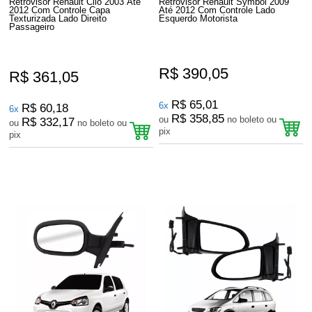
Retrovisor Renault Clio 2003 Até
Retrovisor Renault Symbol 2009
2012 Com Controle Capa
Até 2012 Com Controle Lado
Texturizada Lado Direito
Esquerdo Motorista
Passageiro
R$ 390,05
R$ 361,05
R$ 65,01
6x
R$ 60,18
6x
R$ 358,85
ou
no boleto ou
R$ 332,17
ou
no boleto ou
pix
pix