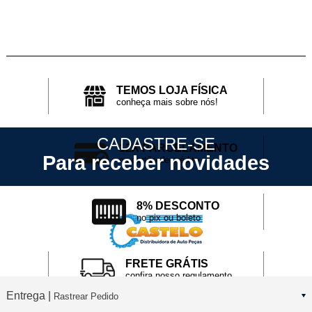
TEMOS LOJA FÍSICA
conheça mais sobre nós!
CADASTRE-SE
12X PARCELAMENTO
Para receber novidades
no cartão de crédito
8% DESCONTO
no pix ou boleto
FRETE GRÁTIS
confira nosso regulamento
Entrega |
Rastrear Pedido