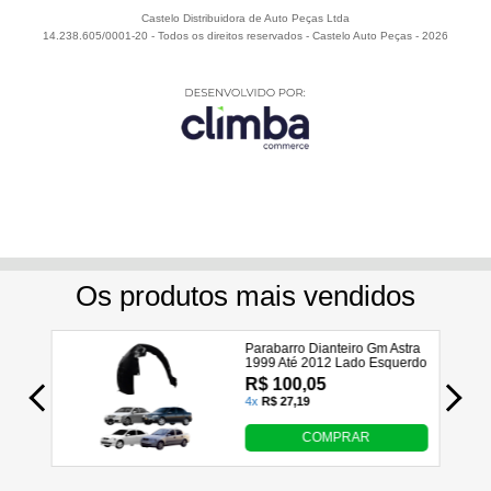
Castelo Distribuidora de Auto Peças Ltda
14.238.605/0001-20 - Todos os direitos reservados
-
Castelo Auto Peças
-
2026
Utilizamos seus dados para analisar e personalizar nossa
loja virtual durante a sua navegação e em serviços de
terceiros parceiros. Ao navegar pela loja virtual, você nos
autoriza a coletar tais informações através do cookies e
utilizá-las para estas finalidades. Em caso de dúvidas,
acesse nossa
Política de Privacidade
Entendi e Aceito