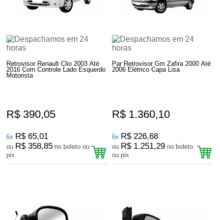
Retrovisor Renault Clio 2003 Até
Par Retrovisor Gm Zafira 2000 Até
2016 Com Controle Lado Esquerdo
2006 Elétrico Capa Lisa
Motorista
R$ 390,05
R$ 1.360,10
R$ 65,01
R$ 226,68
6x
6x
R$ 358,85
R$ 1.251,29
ou
no boleto ou
ou
no boleto
pix
ou pix