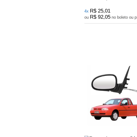
R$ 25,01
4x
R$ 92,05
ou
no bole