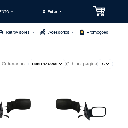
ENTO
Entrar
3301-1575
Retrovisores
Acessórios
Promoções
85306
o@casteloautopecas.com.br
Ordenar por:
Qtd. por página
Central de Ajuda