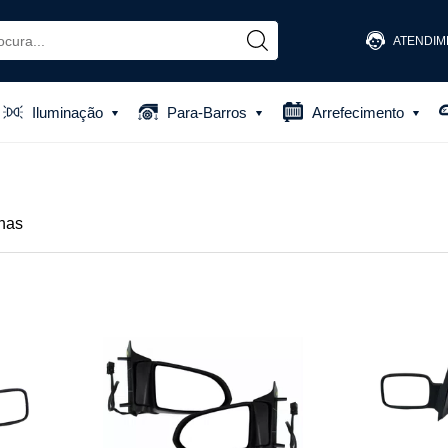
ATENDIM
(48) 
Iluminação
Para-Barros
Arrefecimento
(48) 881
atendiment
nas