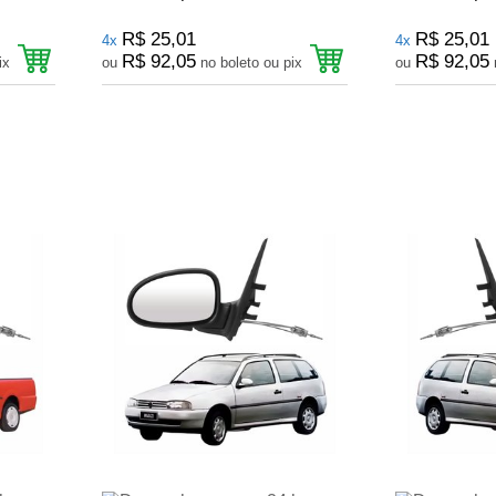
R$ 25,01
R$ 25,01
4x
4x
R$ 92,05
R$ 92,05
to ou pix
ou
no boleto ou pix
ou