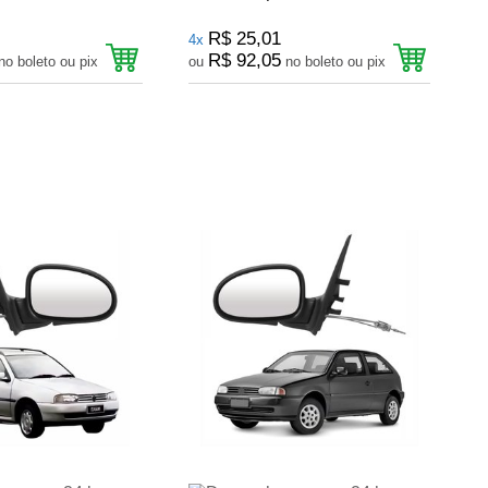
R$ 25,01
4x
R$ 92,05
no boleto ou pix
ou
no boleto ou pix