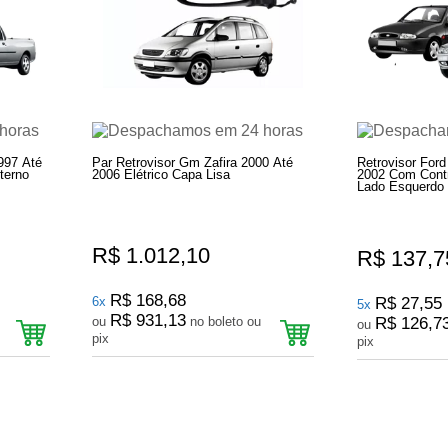
1997 Até
Par Retrovisor Gm Zafira 2000 Até
Retrovisor Ford
terno
2006 Elétrico Capa Lisa
2002 Com Contr
Lado Esquerdo 
R$ 1.012,10
R$ 137,7
R$ 168,68
6x
R$ 27,55
5x
R$ 931,13
ou
no boleto ou
R$ 126,7
ou
pix
pix