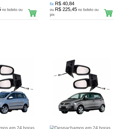
R$ 40,84
6x
5
R$ 225,45
no boleto ou
ou
no boleto ou
pix