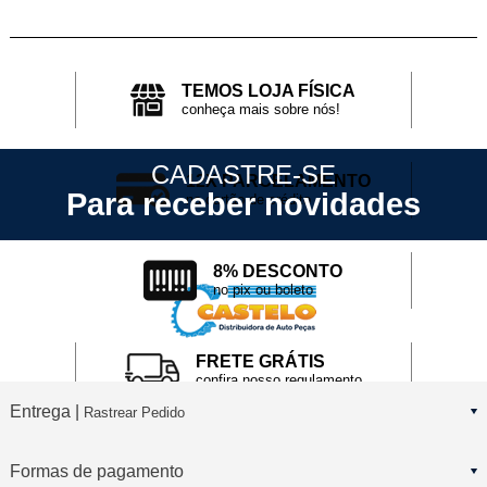
TEMOS LOJA FÍSICA
conheça mais sobre nós!
CADASTRE-SE
12X PARCELAMENTO
Para receber novidades
no cartão de crédito
8% DESCONTO
no pix ou boleto
FRETE GRÁTIS
confira nosso regulamento
Entrega |
Rastrear Pedido
Formas de pagamento