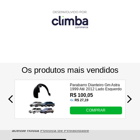
Utilizamos seus dados para analisar e personalizar nossa
loja virtual durante a sua navegação e em serviços de
terceiros parceiros. Ao navegar pela loja virtual, você nos
autoriza a coletar tais informações através do cookies e
utilizá-las para estas finalidades. Em caso de dúvidas,
acesse nossa
Política de Privacidade