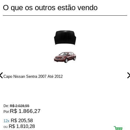
O que os outros estão vendo
Capo Nissan Sentra 2007 Até 2012
P
De:
R$ 2.028,55
D
R$ 1.866,27
Por:
P
R$ 205,58
12x
R$ 1.810,28
ou