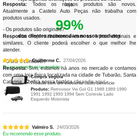
Resposta:
Todos os nossos produtos são novos.
loja.
Atualmente a Castelo Auto Peças não trabalha com
produtos usados.
99%
- Os produtos são originais?
dos clientes recomendam nossos produtos
Resposta:
Hoje trabalhamos com as linhas originais e
similares. O cliente poderá escolher o que melhor lhe
atender.
Guilherme C.
27/04/2026
- O site é confiável?
Eu recomendo esse produto.
Resposta:
Sim, estamos há anos no mercado e contamos
com uma loja física localizada na cidade de Tubarão, Santa
Compra segura
Catarina. Confira nossa história
clicando aqui
.
Produto com um excelente custo benefício
Produto:
Retrovisor Vw Gol G1 1988 1989 1990
1991 1992 1993 1994 Sem Controle Lado
Esquerdo Motorista
Valmiro S.
24/03/2026
Eu recomendo esse produto.