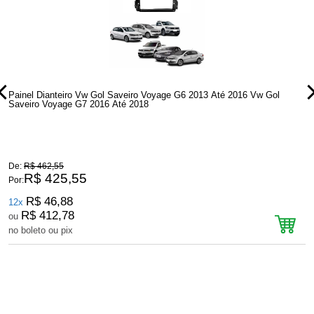
Painel Dianteiro Vw Gol Saveiro Voyage G6 2013 Até 2016 Vw Gol
P
Saveiro Voyage G7 2016 Até 2018
S
De:
R$ 462,55
D
R$ 425,55
Por:
P
R$ 46,88
12x
R$ 412,78
ou
no boleto ou pix
n