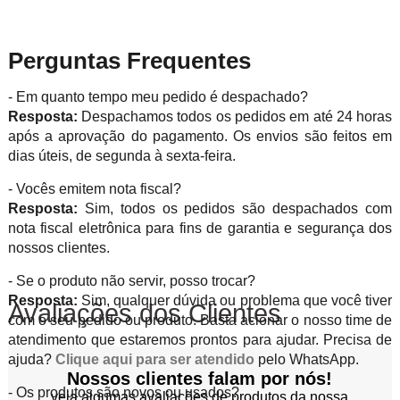
Perguntas Frequentes
- Em quanto tempo meu pedido é despachado?
Resposta:
Despachamos todos os pedidos em até 24 horas
após a aprovação do pagamento. Os envios são feitos em
dias úteis, de segunda à sexta-feira.
- Vocês emitem nota fiscal?
Resposta:
Sim, todos os pedidos são despachados com
nota fiscal eletrônica para fins de garantia e segurança dos
nossos clientes.
- Se o produto não servir, posso trocar?
Resposta:
Sim, qualquer dúvida ou problema que você tiver
Avaliações dos Clientes
com o seu pedido ou produto. Basta acionar o nosso time de
atendimento que estaremos prontos para ajudar. Precisa de
ajuda?
Clique aqui para ser atendido
pelo WhatsApp.
Nossos clientes falam por nós!
- Os produtos são novos ou usados?
veja algumas avaliações de produtos da nossa