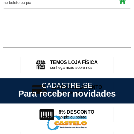
no boleto ou pix
n
TEMOS LOJA FÍSICA
conheça mais sobre nós!
CADASTRE-SE
12X PARCELAMENTO
Para receber novidades
no cartão de crédito
8% DESCONTO
no pix ou boleto