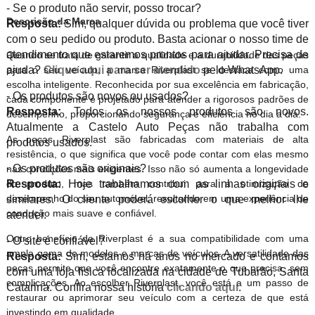
- Se o produto não servir, posso trocar?
Descrição da Marca
Resposta:
Sim, qualquer dúvida ou problema que você tiver
com o seu pedido ou produto. Basta acionar o nosso time de
atendimento que estaremos prontos para ajudar. Precisa de
Quando se trata de garantir a qualidade e a durabilidade das peças
para o seu veículo, a marca Riverplast se destaca como uma
ajuda?
Clique aqui para ser atendido
pelo WhatsApp.
escolha inteligente. Reconhecida por sua excelência em fabricação,
- Os produtos são novos ou usados?
cada componente é projetado para atender a rigorosos padrões de
Resposta:
Todos os nossos produtos são novos.
desempenho, proporcionando segurança e eficiência no dia a dia.
Atualmente a Castelo Auto Peças não trabalha com
As peças Riverplast são fabricadas com materiais de alta
produtos usados.
resistência, o que significa que você pode contar com elas mesmo
- Os produtos são originais?
nas condições mais exigentes. Isso não só aumenta a longevidade
do produto, mas também contribui para a otimização do
Resposta:
Hoje trabalhamos com as linhas originais e
desempenho do seu automóvel, resultando em uma experiência de
similares. O cliente poderá escolher o que melhor lhe
condução mais suave e confiável.
atender.
Outro benefício da Riverplast é a sua compatibilidade com uma
- O site é confiável?
ampla gama de modelos e marcas de veículos. A versatilidade das
Resposta:
Sim, estamos há anos no mercado e contamos
peças permite que você encontre exatamente o que precisa, sem
com uma loja física localizada na cidade de Tubarão, Santa
complicações. Ao escolher Riverplast, você está a um passo de
Catarina. Confira nossa história
clicando aqui
.
restaurar ou aprimorar seu veículo com a certeza de que está
investindo em qualidade.