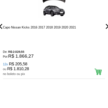
Capo Nissan Kicks 2016 2017 2018 2019 2020 2021
P
De:
R$ 2.028,55
D
R$ 1.866,27
Por:
P
R$ 205,58
12x
R$ 1.810,28
ou
no boleto ou pix
n