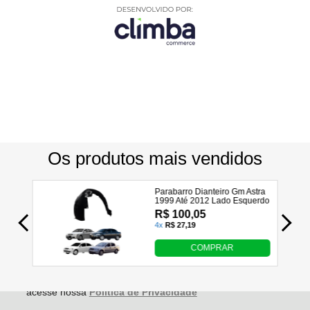
Utilizamos seus dados para analisar e personalizar nossa
loja virtual durante a sua navegação e em serviços de
terceiros parceiros. Ao navegar pela loja virtual, você nos
autoriza a coletar tais informações através do cookies e
utilizá-las para estas finalidades. Em caso de dúvidas,
acesse nossa
Política de Privacidade