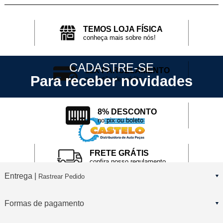
TEMOS LOJA FÍSICA
conheça mais sobre nós!
CADASTRE-SE
12X PARCELAMENTO
Para receber novidades
no cartão de crédito
8% DESCONTO
no pix ou boleto
FRETE GRÁTIS
confira nosso regulamento
Entrega |
Rastrear Pedido
Formas de pagamento