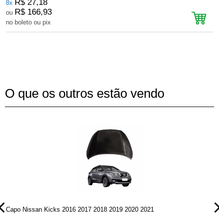
R$ 27,18
8x
R$ 166,93
ou
no boleto ou pix
n
O que os outros estão vendo
Capo Nissan Kicks 2016 2017 2018 2019 2020 2021
P