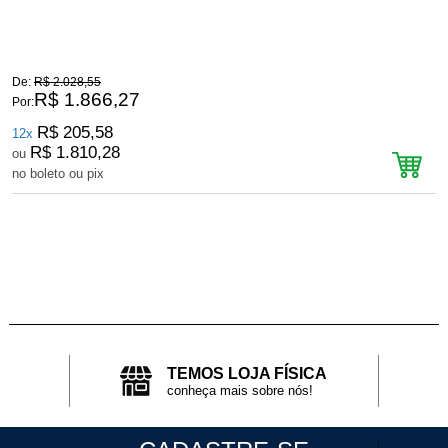
De:
R$ 2.028,55
D
R$ 1.866,27
Por:
P
R$ 205,58
12x
R$ 1.810,28
ou
no boleto ou pix
n
TEMOS LOJA FÍSICA
conheça mais sobre nós!