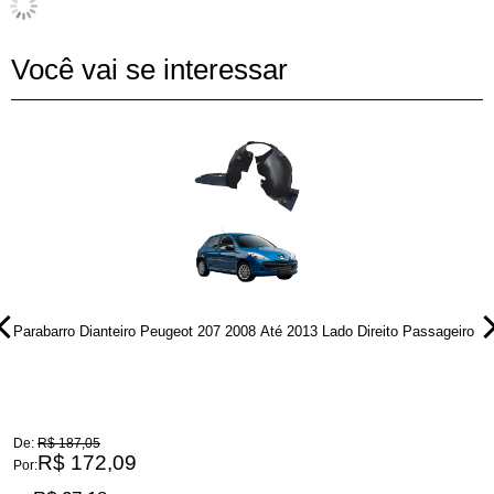
Você vai se interessar
Parabarro Dianteiro Peugeot 207 2008 Até 2013 Lado Direito Passageiro
P
M
De:
R$ 187,05
D
R$ 172,09
Por:
P