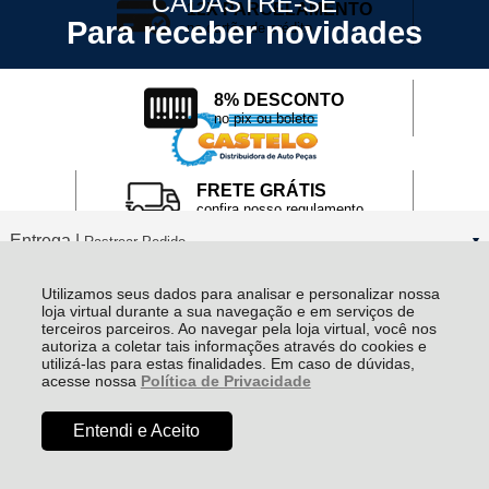
CADASTRE-SE
12X PARCELAMENTO
Para receber novidades
no cartão de crédito
8% DESCONTO
no pix ou boleto
FRETE GRÁTIS
confira nosso regulamento
Entrega |
Rastrear Pedido
Utilizamos seus dados para analisar e personalizar nossa
Formas de pagamento
loja virtual durante a sua navegação e em serviços de
terceiros parceiros. Ao navegar pela loja virtual, você nos
autoriza a coletar tais informações através do cookies e
Institucional
utilizá-las para estas finalidades. Em caso de dúvidas,
acesse nossa
Política de Privacidade
Dúvidas
Entendi e Aceito
R$ 172,09
à vista no boleto ou pix
(8% Desconto)
Economize
R$ 14,96
Comprar
Compras