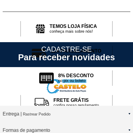
TEMOS LOJA FÍSICA
conheça mais sobre nós!
CADASTRE-SE
12X PARCELAMENTO
Para receber novidades
no cartão de crédito
8% DESCONTO
no pix ou boleto
FRETE GRÁTIS
confira nosso regulamento
Entrega |
Rastrear Pedido
Formas de pagamento