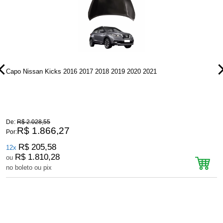
Capo Nissan Kicks 2016 2017 2018 2019 2020 2021
P
De:
R$ 2.028,55
D
R$ 1.866,27
Por:
P
R$ 205,58
12x
R$ 1.810,28
ou
no boleto ou pix
n