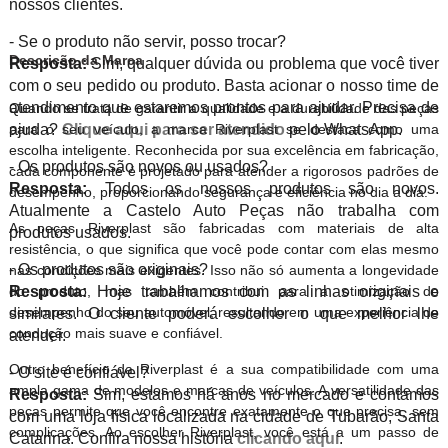
nossos clientes.
- Se o produto não servir, posso trocar?
Descrição da Marca
Resposta:
Sim, qualquer dúvida ou problema que você tiver
com o seu pedido ou produto. Basta acionar o nosso time de
atendimento que estaremos prontos para ajudar. Precisa de
Quando se trata de garantir a qualidade e a durabilidade das peças
para o seu veículo, a marca Riverplast se destaca como uma
ajuda?
Clique aqui para ser atendido
pelo WhatsApp.
escolha inteligente. Reconhecida por sua excelência em fabricação,
- Os produtos são novos ou usados?
cada componente é projetado para atender a rigorosos padrões de
Resposta:
Todos os nossos produtos são novos.
desempenho, proporcionando segurança e eficiência no dia a dia.
Atualmente a Castelo Auto Peças não trabalha com
As peças Riverplast são fabricadas com materiais de alta
produtos usados.
resistência, o que significa que você pode contar com elas mesmo
- Os produtos são originais?
nas condições mais exigentes. Isso não só aumenta a longevidade
do produto, mas também contribui para a otimização do
Resposta:
Hoje trabalhamos com as linhas originais e
desempenho do seu automóvel, resultando em uma experiência de
similares. O cliente poderá escolher o que melhor lhe
condução mais suave e confiável.
atender.
Outro benefício da Riverplast é a sua compatibilidade com uma
- O site é confiável?
ampla gama de modelos e marcas de veículos. A versatilidade das
Resposta:
Sim, estamos há anos no mercado e contamos
peças permite que você encontre exatamente o que precisa, sem
com uma loja física localizada na cidade de Tubarão, Santa
complicações. Ao escolher Riverplast, você está a um passo de
Catarina. Confira nossa história
clicando aqui
.