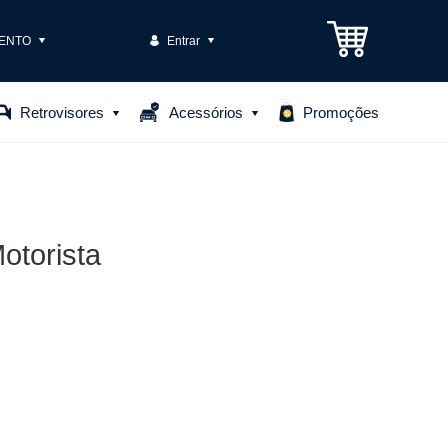
ENTO
Entrar
3301-1575
Retrovisores
Acessórios
Promoções
85306
o@casteloautopecas.com.br
otorista
Central de Ajuda