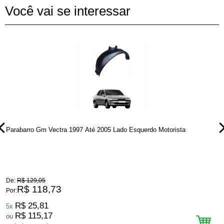
Você vai se interessar
Parabarro Gm Vectra 1997 Até 2005 Lado Esquerdo Motorista
P
De:
R$ 129,05
D
R$ 118,73
Por:
P
R$ 25,81
5x
R$ 115,17
ou