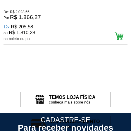
De:
R$ 2.028,55
D
R$ 1.866,27
Por:
P
R$ 205,58
12x
R$ 1.810,28
ou
no boleto ou pix
n
TEMOS LOJA FÍSICA
conheça mais sobre nós!
CADASTRE-SE
12X PARCELAMENTO
Para receber novidades
no cartão de crédito