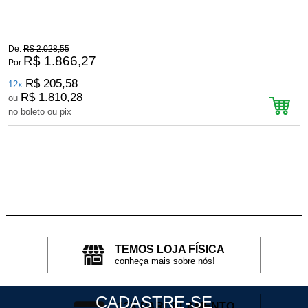
De:
R$ 2.028,55
D
R$ 1.866,27
Por:
P
R$ 205,58
12x
R$ 1.810,28
ou
no boleto ou pix
n
TEMOS LOJA FÍSICA
conheça mais sobre nós!
CADASTRE-SE
12X PARCELAMENTO