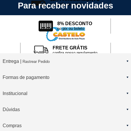
Para receber novidades
no cartão de crédito
8% DESCONTO
no pix ou boleto
FRETE GRÁTIS
confira nosso regulamento
Entrega |
Rastrear Pedido
Formas de pagamento
Institucional
Dúvidas
Compras