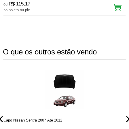
R$ 115,17
ou
no boleto ou pix
n
O que os outros estão vendo
Capo Nissan Sentra 2007 Até 2012
C