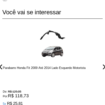
Você vai se interessar
Parabarro Honda Fit 2009 Até 2014 Lado Esquerdo Motorista
P
De:
R$ 129,05
D
R$ 118,73
Por:
P
R$ 25,81
5x